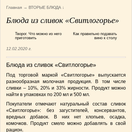
Армянская
(4)
Главная
→
ВТОРЫЕ БЛЮДА
↓
Болгарская
(8)
Блюда из сливок «Свитлогорье»
Грузинская
(10)
Индийская
(9)
Творог. Что можно из него
Как правильно подавать
Ирландские блюда
(6)
приготовить
вино к столу
Итальянская
(14)
12.02.2020 г.
Корейская
(3)
Марокканская
(15)
Блюда из сливок «Свитлогорье»
Румынская кухня
(5)
Узбекская
(14)
Под торговой маркой «Свитлогорье» выпускается
разнообразная молочная продукция. В том числе
Швейцарская
(6)
сливки – 10%, 20% и 33% жирности. Продукт можно
ПЕРВЫЕ БЛЮДА
(56)
найти в упаковках по 200 мл и 500 мл.
ПОСТНЫЕ БЛЮДА
(52)
Покупатели отмечают натуральный состав сливок
САЛАТИКИ
(132)
«Свитлогорье»: без загустителей, консервантов,
Мясные
(33)
вредных добавок. В них нет хлопьев, осадка,
Овощные
(52)
комочков. Продукт смело можно добавлять в свой
Рыбные
(18)
рацион.