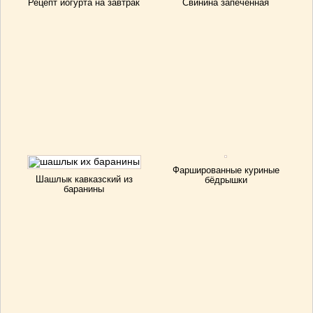
Рецепт йогурта на завтрак
Свинина запечённая
Фаршированные куриные
Шашлык кавказский из
бёдрышки
баранины