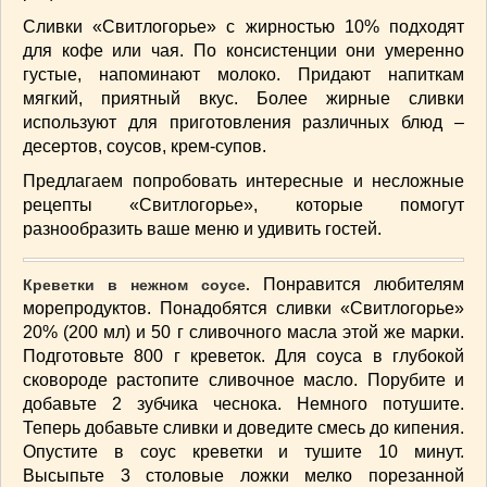
СОУСЫ
(6)
Сливки «Свитлогорье» с жирностью 10% подходят
ПЕЧЕМ ВМЕСТЕ
(257)
для кофе или чая. По консистенции они умеренно
Блинчики
(13)
густые, напоминают молоко. Придают напиткам
Печенье
(22)
мягкий, приятный вкус. Более жирные сливки
используют для приготовления различных блюд –
Пироги
(139)
десертов, соусов, крем-супов.
Пирожные
(13)
Предлагаем попробовать интересные и несложные
Торты
(54)
рецепты «Свитлогорье», которые помогут
Торты без выпечки
(7)
разнообразить ваше меню и удивить гостей.
НАПИТКИ
(26)
КРАСОТА И ЗДОРОВЬЕ
(185)
Понравится любителям
Креветки в нежном соусе.
САМОРАЗВИТИЕ
(12)
морепродуктов. Понадобятся сливки «Свитлогорье»
ИНТЕРЕСНЫЕ НОВОСТИ
(38)
20% (200 мл) и 50 г сливочного масла этой же марки.
СТАТЬИ
(272)
Подготовьте 800 г креветок. Для соуса в глубокой
сковороде растопите сливочное масло. Порубите и
отдых
(25)
добавьте 2 зубчика чеснока. Немного потушите.
ЛЕЧЕБНЫЕ СВОЙСТВА ПИЩЕВЫХ РАСТЕНИЙ
(56)
Теперь добавьте сливки и доведите смесь до кипения.
Опустите в соус креветки и тушите 10 минут.
СЕМЬЯ
(107)
Высыпьте 3 столовые ложки мелко порезанной
ДОМ и ДАЧА
(140)