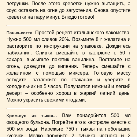
петрушки. После этого креветки нужно вытащить, а
ВАШИ РЕЦЕПТЫ
(3)
соус оставить на огне до загустения. Снова опустите
ДЕТСКОЕ МЕНЮ
(1)
креветки на пару минут. Блюдо готово!
ЛАЙФХАК
(23)
МОДА
(102)
Простой рецепт итальянского лакомства.
Панна-котта.
РЕМОНТ
(28)
Нужно 500 мл сливок 20%. Возьмите 8 г желатина и
растворите по инструкции на упаковке. Дождитесь
японская кухня
(1)
набухания. Сливки смешайте в кастрюле с 50 г
сахара, высыпьте пакетик ванилина. Поставьте на
огонь, доведите до кипения. Теперь смешайте с
желатином с помощью миксера. Готовую массу
остудите, разложите по стаканам и уберите в
холодильник на 5 часов. Получается нежный и легкий
десерт – особенно хорош в жаркий летний день.
Можно украсить свежими ягодами.
Вам понадобится 500 мл
Крем-суп из тыквы.
овощного бульона. Погрейте его в кастрюле вместе с
500 мл воды. Нарежьте 750 г тыквы на небольшие
кусочки. Мелко порубите 2 зубчика чеснока и 2