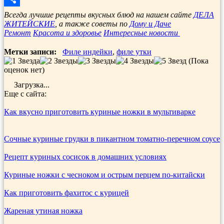
Отправить
Всегда лучшие рецепты вкусных блюд на нашем сайте
ДЕЛА
ЖИТЕЙСКИЕ
, а также советы по
Дому и Даче
Ремонт
Красота и здоровье
Интересные новости
Метки записи:
Филе индейки
,
филе утки
(Пока
оценок нет)
Загрузка...
Еще с сайта:
Как вкусно приготовить куриные ножки в мультиварке
Сочные куриные грудки в пикантном томатно-перечном соусе
Рецепт куриных сосисок в домашних условиях
Куриные ножки с чесноком и острым перцем по-китайски
Как приготовить фахитос с курицей
Жареная утиная ножка