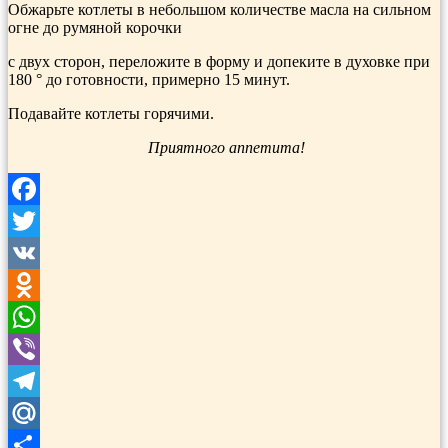
Обжарьте котлеты в небольшом количестве масла на сильном
огне до румяной корочки
с двух сторон, пе­реложите в форму и допеките в духов­ке при
180 ° до готовности, примерно 15 минут.
Подавайте котлеты горячими.
Приятного аппетита!
Facebook
Twitter
VK
Odnoklassniki
WhatsApp
Viber
Telegram
Mail.Ru