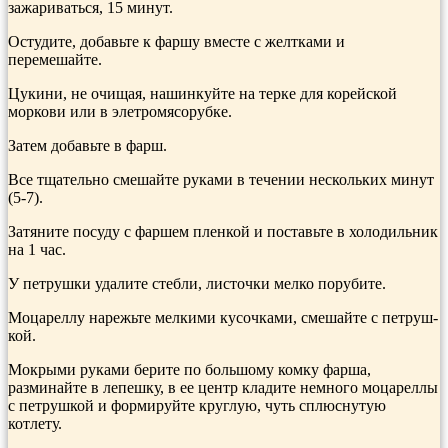
зажариваться, 15 минут.
Остудите, добавьте к фаршу вместе с желтками и
перемешайте.
Цукини, не очищая, нашинкуйте на терке для корейской
моркови или в элетромясорубке.
Затем добавь­те в фарш.
Все тщательно смешайте руками в течении нескольких минут
(5-7).
Затяните посуду с фаршем пленкой и поставьте в холодильник
на 1 час.
У петрушки удалите стебли, листочки мелко порубите.
Моцареллу нарежьте мелкими кусочками, смешайте с петруш­
кой.
Мокрыми руками берите по большо­му комку фарша,
разминайте в лепешку, в ее центр кладите немного моцарел­лы
с петрушкой и формируйте круглую, чуть сплюснутую
котлету.