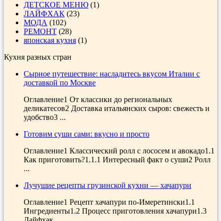
ДЕТСКОЕ МЕНЮ
(1)
ЛАЙФХАК
(23)
МОДА
(102)
РЕМОНТ
(28)
японская кухня
(1)
Кухня разных стран
Сырное путешествие: насладитесь вкусом Италии с
доставкой по Москве
Оглавление1 От классики до региональных
деликатесов2 Доставка итальянских сыров: свежесть и
удобство3 ...
Готовим суши сами: вкусно и просто
Оглавление1 Классический ролл с лососем и авокадо1.1
Как приготовить?1.1.1 Интересный факт о суши2 Ролл
...
Лучушие рецепты грузинской кухни — хачапури
Оглавление1 Рецепт хачапури по-Имеретински1.1
Ингредиенты1.2 Процесс приготовления хачапури1.3
Лайфхак ...