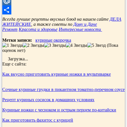
Telegram
Mail.Ru
Отправить
Всегда лучшие рецепты вкусных блюд на нашем сайте
ДЕЛА
ЖИТЕЙСКИЕ
, а также советы по
Дому и Даче
Ремонт
Красота и здоровье
Интересные новости
Метки записи:
куриные окорочка
(Пока
оценок нет)
Загрузка...
Еще с сайта:
Как вкусно приготовить куриные ножки в мультиварке
Сочные куриные грудки в пикантном томатно-перечном соусе
Рецепт куриных сосисок в домашних условиях
Куриные ножки с чесноком и острым перцем по-китайски
Как приготовить фахитос с курицей