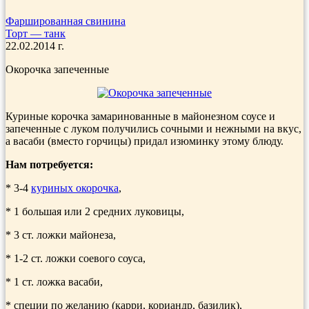
Фаршированная свинина
Торт — танк
22.02.2014 г.
Окорочка запеченные
Куриные корочка замаринованные в майонезном соусе и
запеченные с луком получились сочными и нежными на вкус,
а васаби (вместо горчицы) придал изюминку этому блюду.
Нам потребуется:
* 3-4
куриных окорочка
,
* 1 большая или 2 средних луковицы,
* 3 ст. ложки майонеза,
* 1-2 ст. ложки соевого соуса,
* 1 ст. ложка васаби,
* специи по желанию (карри, кориандр, базилик),