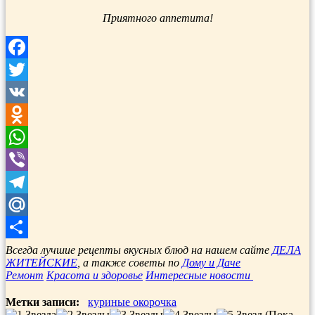
Приятного аппетита!
Facebook
Twitter
VK
Odnoklassniki
WhatsApp
Viber
Telegram
Mail.Ru
Отправить
Всегда лучшие рецепты вкусных блюд на нашем сайте
ДЕЛА
ЖИТЕЙСКИЕ
, а также советы по
Дому и Даче
Ремонт
Красота и здоровье
Интересные новости
Метки записи:
куриные окорочка
(Пока