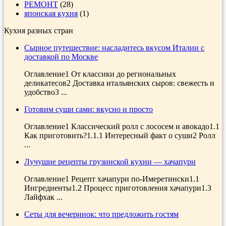
РЕМОНТ
(28)
японская кухня
(1)
Кухня разных стран
Сырное путешествие: насладитесь вкусом Италии с
доставкой по Москве
Оглавление1 От классики до региональных
деликатесов2 Доставка итальянских сыров: свежесть и
удобство3 ...
Готовим суши сами: вкусно и просто
Оглавление1 Классический ролл с лососем и авокадо1.1
Как приготовить?1.1.1 Интересный факт о суши2 Ролл
...
Лучушие рецепты грузинской кухни — хачапури
Оглавление1 Рецепт хачапури по-Имеретински1.1
Ингредиенты1.2 Процесс приготовления хачапури1.3
Лайфхак ...
Сеты для вечеринок: что предложить гостям