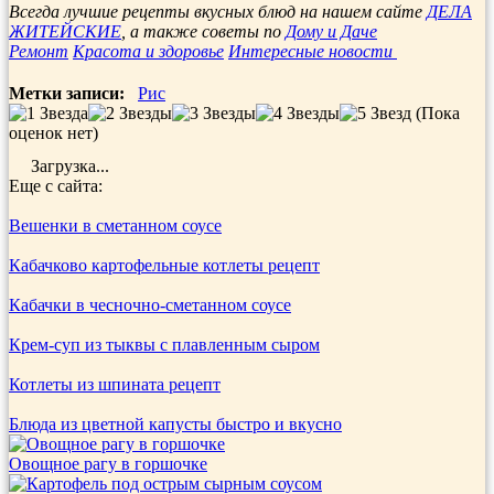
Отправить
Всегда лучшие рецепты вкусных блюд на нашем сайте
ДЕЛА
ЖИТЕЙСКИЕ
, а также советы по
Дому и Даче
Ремонт
Красота и здоровье
Интересные новости
Метки записи:
Рис
(Пока
оценок нет)
Загрузка...
Еще с сайта:
Вешенки в сметанном соусе
Кабачково картофельные котлеты рецепт
Кабачки в чесночно-сметанном соусе
Крем-суп из тыквы с плавленным сыром
Котлеты из шпината рецепт
Блюда из цветной капусты быстро и вкусно
Овощное рагу в горшочке