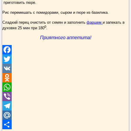
приготовить пюре.
Рис перемешать с помидорами, сыром и пюре из базилика.
Сладкий перец очистить от семян и заполнить
фаршем
и запекать в
0
духовке 25 мин при 180
.
Приятного аппетита!
Facebook
Twitter
VK
Odnoklassniki
WhatsApp
Viber
Telegram
Mail.Ru