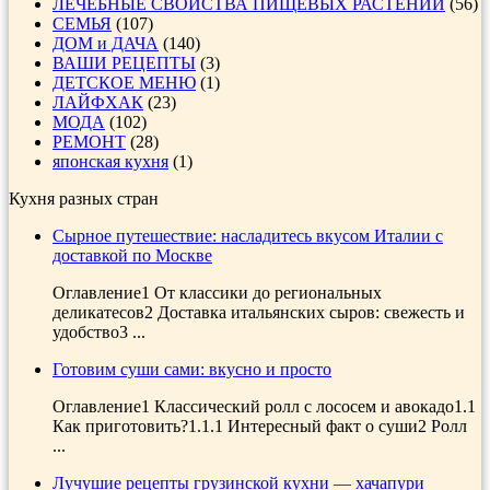
ЛЕЧЕБНЫЕ СВОЙСТВА ПИЩЕВЫХ РАСТЕНИЙ
(56)
СЕМЬЯ
(107)
ДОМ и ДАЧА
(140)
ВАШИ РЕЦЕПТЫ
(3)
ДЕТСКОЕ МЕНЮ
(1)
ЛАЙФХАК
(23)
МОДА
(102)
РЕМОНТ
(28)
японская кухня
(1)
Кухня разных стран
Сырное путешествие: насладитесь вкусом Италии с
доставкой по Москве
Оглавление1 От классики до региональных
деликатесов2 Доставка итальянских сыров: свежесть и
удобство3 ...
Готовим суши сами: вкусно и просто
Оглавление1 Классический ролл с лососем и авокадо1.1
Как приготовить?1.1.1 Интересный факт о суши2 Ролл
...
Лучушие рецепты грузинской кухни — хачапури