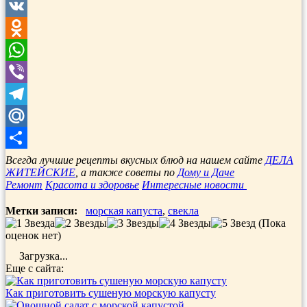
Twitter
VK
Odnoklassniki
WhatsApp
Viber
Telegram
Mail.Ru
Отправить
Всегда лучшие рецепты вкусных блюд на нашем сайте
ДЕЛА
ЖИТЕЙСКИЕ
, а также советы по
Дому и Даче
Ремонт
Красота и здоровье
Интересные новости
Метки записи:
морская капуста
,
свекла
(Пока
оценок нет)
Загрузка...
Еще с сайта:
Как приготовить сушеную морскую капусту