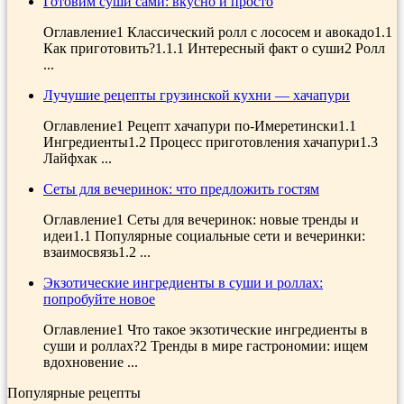
Готовим суши сами: вкусно и просто
Оглавление1 Классический ролл с лососем и авокадо1.1
Как приготовить?1.1.1 Интересный факт о суши2 Ролл
...
Лучушие рецепты грузинской кухни — хачапури
Оглавление1 Рецепт хачапури по-Имеретински1.1
Ингредиенты1.2 Процесс приготовления хачапури1.3
Лайфхак ...
Сеты для вечеринок: что предложить гостям
Оглавление1 Сеты для вечеринок: новые тренды и
идеи1.1 Популярные социальные сети и вечеринки:
взаимосвязь1.2 ...
Экзотические ингредиенты в суши и роллах:
попробуйте новое
Оглавление1 Что такое экзотические ингредиенты в
суши и роллах?2 Тренды в мире гастрономии: ищем
вдохновение ...
Популярные рецепты