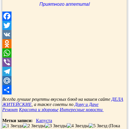
Приятного аппетита!
Facebook
Twitter
VK
Odnoklassniki
WhatsApp
Viber
Telegram
Mail.Ru
Отправить
Всегда лучшие рецепты вкусных блюд на нашем сайте
ДЕЛА
ЖИТЕЙСКИЕ
, а также советы по
Дому и Даче
Ремонт
Красота и здоровье
Интересные новости
Метки записи:
Капуста
(Пока