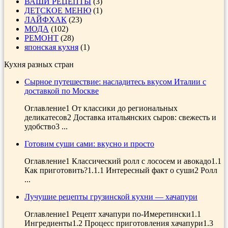
ВАШИ РЕЦЕПТЫ
(3)
ДЕТСКОЕ МЕНЮ
(1)
ЛАЙФХАК
(23)
МОДА
(102)
РЕМОНТ
(28)
японская кухня
(1)
Кухня разных стран
Сырное путешествие: насладитесь вкусом Италии с
доставкой по Москве
Оглавление1 От классики до региональных
деликатесов2 Доставка итальянских сыров: свежесть и
удобство3 ...
Готовим суши сами: вкусно и просто
Оглавление1 Классический ролл с лососем и авокадо1.1
Как приготовить?1.1.1 Интересный факт о суши2 Ролл
...
Лучушие рецепты грузинской кухни — хачапури
Оглавление1 Рецепт хачапури по-Имеретински1.1
Ингредиенты1.2 Процесс приготовления хачапури1.3