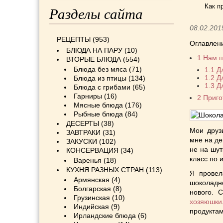
Как п
Разделы сайта
08.02.201
РЕЦЕПТЫ
(953)
Оглавлен
БЛЮДА НА ПАРУ
(10)
1
Нам п
ВТОРЫЕ БЛЮДА
(554)
Блюда без мяса
(71)
1.1
Дл
1.2
Дл
Блюда из птицы
(134)
1.3
Дл
Блюда с грибами
(65)
Гарниры
(16)
2
Приго
Мясные блюда
(176)
Рыбные блюда
(84)
ДЕСЕРТЫ
(38)
Мои друз
ЗАВТРАКИ
(31)
мне на де
ЗАКУСКИ
(102)
не на шут
КОНСЕРВАЦИЯ
(34)
класс по 
Варенья
(18)
КУХНЯ РАЗНЫХ СТРАН
(113)
Я провел
Армянская
(4)
шоколадн
Болгарская
(8)
нового. 
Грузинская
(10)
хозяюшки
Индийская
(9)
продуктам
Ирландские блюда
(6)