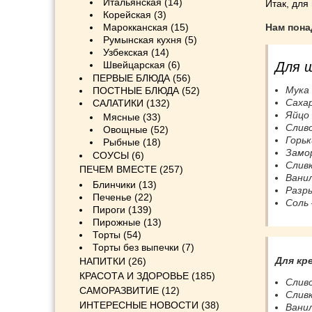
Итальянская
(14)
Итак, для
Корейская
(3)
Марокканская
(15)
Нам пона
Румынская кухня
(5)
Узбекская
(14)
Швейцарская
(6)
Для 
ПЕРВЫЕ БЛЮДА
(56)
Мука 
ПОСТНЫЕ БЛЮДА
(52)
Сахар
САЛАТИКИ
(132)
Яйцо 
Мясные
(33)
Сливо
Овощные
(52)
Горьк
Рыбные
(18)
Замор
СОУСЫ
(6)
Сливк
ПЕЧЕМ ВМЕСТЕ
(257)
Ванил
Блинчики
(13)
Разры
Печенье
(22)
Соль
Пироги
(139)
Пирожные
(13)
Торты
(54)
Торты без выпечки
(7)
Для кр
НАПИТКИ
(26)
КРАСОТА И ЗДОРОВЬЕ
(185)
Сливо
САМОРАЗВИТИЕ
(12)
Сливк
ИНТЕРЕСНЫЕ НОВОСТИ
(38)
Ванил