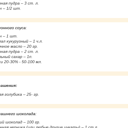
ная пудра – 3 ст. л.
 – 1/2 шт.
онного соуса:
н – 1 шт.
ал кукурузный – 1 ч.л.
чное масло – 20 гр.
ная пудра – 2 ст. л.
ьный сахар – 1п.
и 20-30% - 50-100 мл.
рашения:
я голубика – 25- гр.
машнего шоколада:
ий шоколад – 100 гр.
ная черника (или любые другие цукаты) – 1 ст.л.