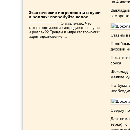
на 4 части
Выклады
Экзотические ингредиенты в суши
замороже
и роллах: попробуйте новое
Оглавление1 Что
такое экзотические ингредиенты в суши
и роллах?2 Тренды в мире гастрономии:
Ставим в 
ищем вдохновение ...
Подобным
духовки и
Пока гот
соуса.
Шоколад 
мелкие ку
На бумаг
необходим
Сверху по
Для лимо
терке) с
ванильный