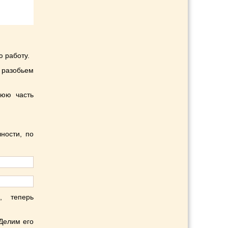
ю работу.
у разобьем
нюю часть
ности, по
, теперь
Делим его