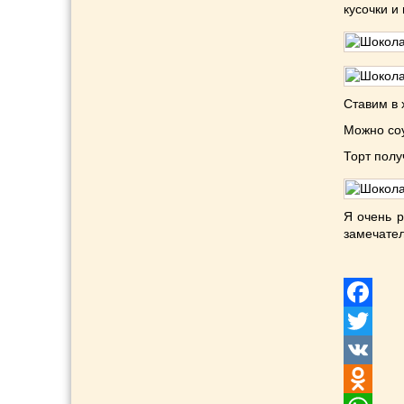
кусочки и
Ставим в 
Можно соу
Торт полу
Я очень р
замечател
Facebook
Twitter
VK