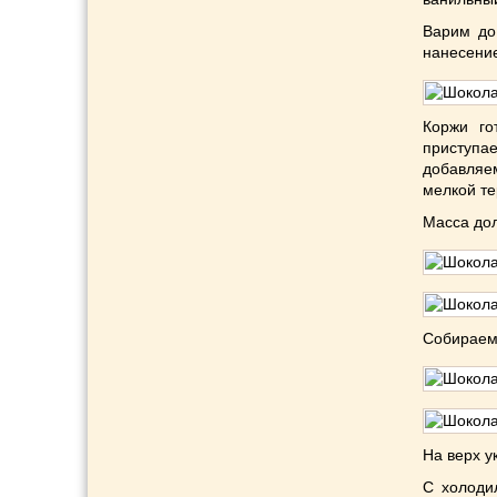
Варим до
нанесение
Коржи го
приступа
добавляе
мелкой те
Масса дол
Собираем 
На верх у
С холоди