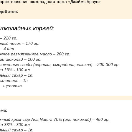
 приготовления шоколадного торта «Джеймс Браун»
добится:
шоколадных коржей:
– 220 гр.
ный песок – 170 гр.
– 4 шт.
чное размягченное масло – 200 гр.
ий шоколад – 100 гр.
оженные ягоды (черника, смородина, клюква) – 200-300 гр.
и 33% - 100 мл.
ьный сахар – 1п.
хлитель – 1п.
 – щепотка
ема:
чный крем-сыр Arla Natura 70% (или похожий) – 450 гр.
и 33% - 300 мл.
ьный сахар – 1п.