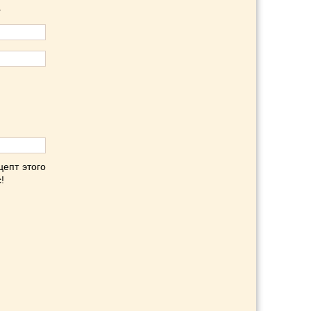
.
цепт этого
!