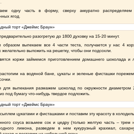
.
ваем одну часть в форму, сверху аккуратно распределяем
нных ягод.
предварительно разогретую до 180
0
духовку на 15-20 минут.
 образом выпекаем все 4 части теста, получается у нас 4 кор
х желательно выложить на решетку, чтобы они подсохли.
овятся коржи займемся приготовлением домашнего шоколада и 
растопим на водяной бане, цукаты и зеленые фисташки порежем
сочки.
е для выпекания размажем шоколад по окружности диаметром 2
о под бумагу что-нибудь твердое подложить.
сыплем цукатами и фисташками и поставим эту красоту в холодиль
нного соуса возьмем сок и цедру (только желтую часть – трем 
 одного лимона, разведем в нем кукурузный крахмал, сахарн
 сахар и поставим на небольшой огонь.