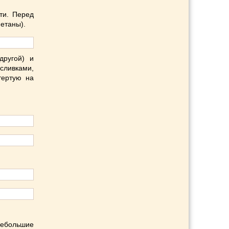
ти. Перед
метаны).
другой) и
сливками,
тертую на
небольшие