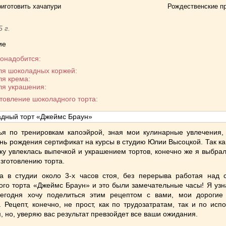
риготовить хачапури
Рождественские п
5 г.
ие
онадобится:
я шоколадных коржей:
я крема:
я украшения:
товление шоколадного торта:
ья по тренировкам капоэйрой, зная мои кулинарные увлечения,
нь рождения сертификат на курсы в студию Юлии Высоцкой. Так ка
ку увлеклась выпечкой и украшением тортов, конечно же я выбра
изготовлению торта.
а в студии около 3-х часов стоя, без перерыва работая над 
ого торта «Джеймс Браун» и это были замечательные часы! Я узн
Сегодня хочу поделиться этим рецептом с вами, мои дорогие 
. Рецепт, конечно, не прост, как по трудозатратам, так и по ис
, но, уверяю вас результат превзойдет все ваши ожидания.