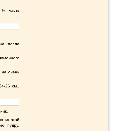
 ¼ часть
жа, после
лимонного
 на очень
4-26 см.,
ник.
на мелкой
ую пудру,