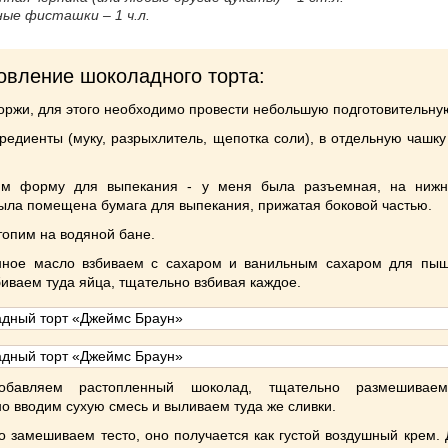
ые фисташки – 1 ч.л.
овление шоколадного торта:
оржи, для этого необходимо провести небольшую подготовительну
редиенты (муку, разрыхлитель, щепотка соли), в отдельную чашк
им форму для выпекания - у меня была разъемная, на ниж
ыла помещена бумага для выпекания, прижатая боковой частью.
опим на водяной бане.
нное масло взбиваем с сахаром и ванильным сахаром для пыш
иваем туда яйца, тщательно взбивая каждое.
обавляем растопленный шоколад, тщательно размешиваем
о вводим сухую смесь и выливаем туда же сливки.
 замешиваем тесто, оно получается как густой воздушный крем. 