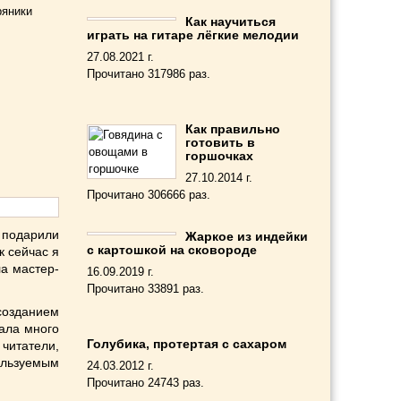
ряники
Как научиться
играть на гитаре лёгкие мелодии
27.08.2021 г.
Прочитано 317986 раз.
Как правильно
готовить в
горшочках
27.10.2014 г.
Прочитано 306666 раз.
 подарили
Жаркое из индейки
с картошкой на сковороде
к сейчас я
ла мастер-
16.09.2019 г.
Прочитано 33891 раз.
созданием
ала много
Голубика, протертая с сахаром
читатели,
пользуемым
24.03.2012 г.
Прочитано 24743 раз.