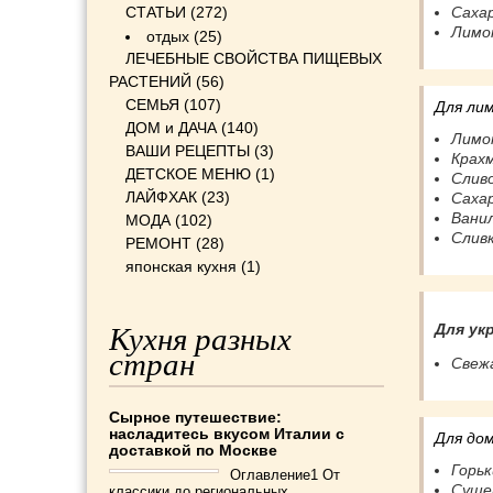
СТАТЬИ
(272)
Сахар
Лимон
отдых
(25)
ЛЕЧЕБНЫЕ СВОЙСТВА ПИЩЕВЫХ
РАСТЕНИЙ
(56)
СЕМЬЯ
(107)
Для лим
ДОМ и ДАЧА
(140)
Лимо
ВАШИ РЕЦЕПТЫ
(3)
Крахм
ДЕТСКОЕ МЕНЮ
(1)
Сливо
ЛАЙФХАК
(23)
Сахар
Ванил
МОДА
(102)
Сливк
РЕМОНТ
(28)
японская кухня
(1)
Для ук
Кухня разных
стран
Свежа
Сырное путешествие:
насладитесь вкусом Италии с
Для до
доставкой по Москве
Горьк
Оглавление1 От
Сушен
классики до региональных