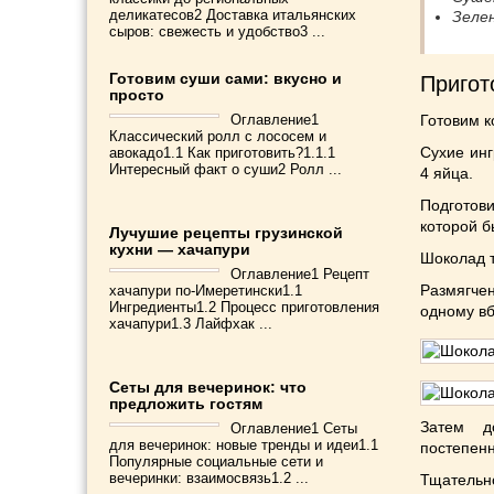
деликатесов2 Доставка итальянских
Зелен
сыров: свежесть и удобство3 ...
Готовим суши сами: вкусно и
Пригот
просто
Оглавление1
Готовим к
Классический ролл с лососем и
Сухие инг
авокадо1.1 Как приготовить?1.1.1
Интересный факт о суши2 Ролл ...
4 яйца.
Подготов
которой б
Лучушие рецепты грузинской
кухни — хачапури
Шоколад т
Оглавление1 Рецепт
Размягче
хачапури по-Имеретински1.1
Ингредиенты1.2 Процесс приготовления
одному вб
хачапури1.3 Лайфхак ...
Сеты для вечеринок: что
предложить гостям
Затем д
Оглавление1 Сеты
для вечеринок: новые тренды и идеи1.1
постепенн
Популярные социальные сети и
вечеринки: взаимосвязь1.2 ...
Тщательно