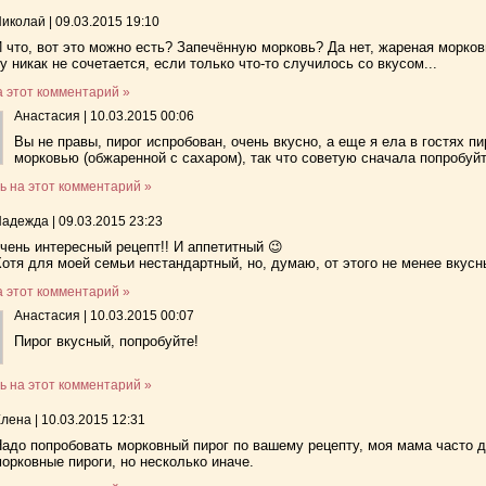
Николай
|
09.03.2015 19:10
 что, вот это можно есть? Запечённую морковь? Да нет, жареная морков
у никак не сочетается, если только что-то случилось со вкусом...
а этот комментарий »
Анастасия
|
10.03.2015 00:06
Вы не правы, пирог испробован, очень вкусно, а еще я ела в гостях п
морковью (обжаренной с сахаром), так что советую сначала попробуй
ь на этот комментарий »
Надежда
|
09.03.2015 23:23
чень интересный рецепт!! И аппетитный 😉
отя для моей семьи нестандартный, но, думаю, от этого не менее вкусн
а этот комментарий »
Анастасия
|
10.03.2015 00:07
Пирог вкусный, попробуйте!
ь на этот комментарий »
Елена
|
10.03.2015 12:31
адо попробовать морковный пирог по вашему рецепту, моя мама часто 
орковные пироги, но несколько иначе.