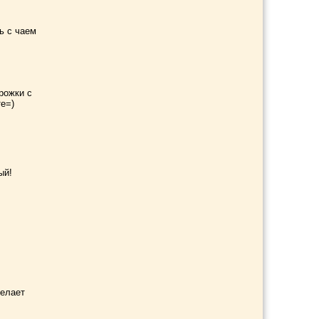
ь с чаем
ирожки с
те=)
ый!
делает