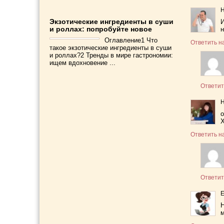
Экзотические ингредиенты в суши
И
и роллах: попробуйте новое
н
Оглавление1 Что
Ответить н
такое экзотические ингредиенты в суши
и роллах?2 Тренды в мире гастрономии:
ищем вдохновение ...
Ответит
о
Х
Ответить н
Ответит
Н
м