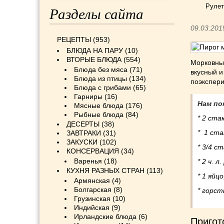
Рулет
Разделы сайта
09.03.201
РЕЦЕПТЫ
(953)
БЛЮДА НА ПАРУ
(10)
ВТОРЫЕ БЛЮДА
(554)
Морковны
Блюда без мяса
(71)
вкусный и
Блюда из птицы
(134)
поэкспер
Блюда с грибами
(65)
Гарниры
(16)
Нам по
Мясные блюда
(176)
Рыбные блюда
(84)
* 2 ста
ДЕСЕРТЫ
(38)
* 1 ста
ЗАВТРАКИ
(31)
ЗАКУСКИ
(102)
* 3/4 с
КОНСЕРВАЦИЯ
(34)
Варенья
(18)
* 2 ч. 
КУХНЯ РАЗНЫХ СТРАН
(113)
* 1 яйцо
Армянская
(4)
Болгарская
(8)
* горст
Грузинская
(10)
Индийская
(9)
Ирландские блюда
(6)
Пригот