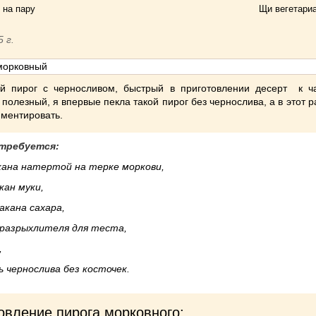
 на пару
Щи вегетари
5 г.
й пирог с черносливом, быстрый в приготовлении десерт к ч
 полезный, я впервые пекла такой пирог без чернослива, а в этот 
иментировать.
требуется:
кана натертой на терке моркови,
кан муки,
такана сахара,
л. разрыхлителя для теста,
,
ь чернослива без косточек.
овление пирога морковного: