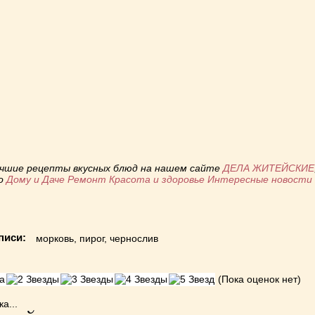
niki
ь
учшие рецепты вкусных блюд на нашем сайте
ДЕЛА ЖИТЕЙСКИЕ
по
Дому и Даче
Ремонт
Красота и здоровье
Интересные новост
писи:
морковь
,
пирог
,
чернослив
(Пока оценок нет)
а...