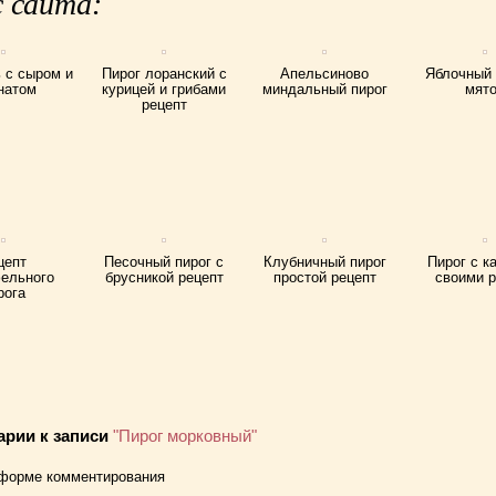
 сайта:
 с сыром и
Пирог лоранский с
Апельсиново
Яблочный 
натом
курицей и грибами
миндальный пирог
мят
рецепт
цепт
Песочный пирог с
Клубничный пирог
Пирог с к
ельного
брусникой рецепт
простой рецепт
своими 
рога
арии к записи
"Пирог морковный"
 форме комментирования