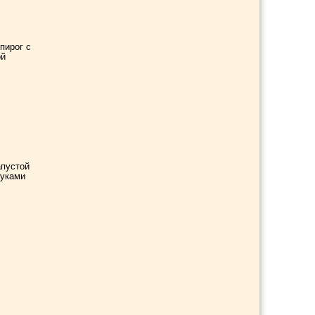
пирог с
ой
апустой
руками