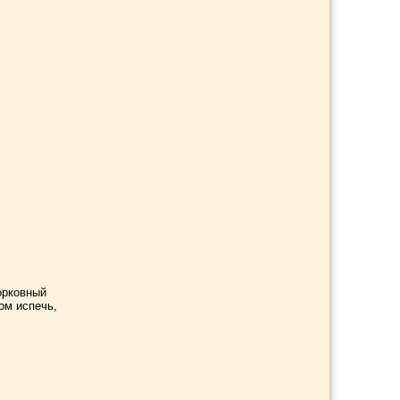
орковный
ом испечь,