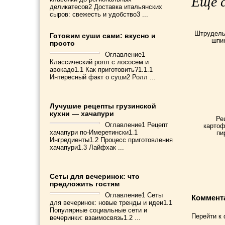
Еще с
деликатесов2 Доставка итальянских
сыров: свежесть и удобство3 ...
Штрудель
Готовим суши сами: вкусно и
шпи
просто
Оглавление1
Классический ролл с лососем и
авокадо1.1 Как приготовить?1.1.1
Интересный факт о суши2 Ролл ...
Лучушие рецепты грузинской
кухни — хачапури
Ре
Оглавление1 Рецепт
картоф
хачапури по-Имеретински1.1
пи
Ингредиенты1.2 Процесс приготовления
хачапури1.3 Лайфхак ...
Сеты для вечеринок: что
предложить гостям
Оглавление1 Сеты
Коммент
для вечеринок: новые тренды и идеи1.1
Популярные социальные сети и
Перейти к
вечеринки: взаимосвязь1.2 ...