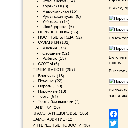
Итальянская
(14)
Корейская
(3)
В миску п
Марокканская
(15)
Румынская кухня
(5)
Узбекская
(14)
Швейцарская
(6)
ПЕРВЫЕ БЛЮДА
(56)
ПОСТНЫЕ БЛЮДА
(52)
Смесь хо
САЛАТИКИ
(132)
Мясные
(33)
Овощные
(52)
Включить 
Рыбные
(18)
тестом.
СОУСЫ
(6)
ПЕЧЕМ ВМЕСТЕ
(257)
Выпекать 
Блинчики
(13)
Печенье
(22)
Пироги
(139)
Выложить
Пирожные
(13)
чаепитию
Торты
(54)
Торты без выпечки
(7)
НАПИТКИ
(26)
КРАСОТА И ЗДОРОВЬЕ
(185)
САМОРАЗВИТИЕ
(12)
Facebook
ИНТЕРЕСНЫЕ НОВОСТИ
(38)