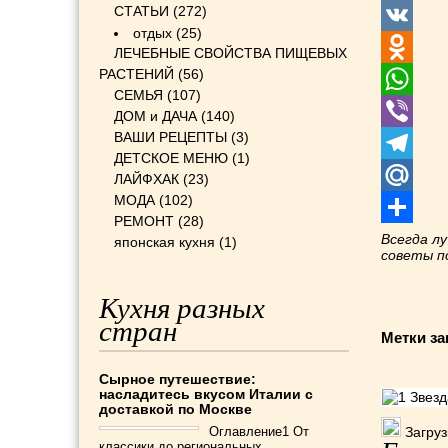
СТАТЬИ
(272)
Twitter
отдых
(25)
VK
ЛЕЧЕБНЫЕ СВОЙСТВА ПИЩЕВЫХ
РАСТЕНИЙ
(56)
Odnoklass
СЕМЬЯ
(107)
WhatsApp
ДОМ и ДАЧА
(140)
ВАШИ РЕЦЕПТЫ
(3)
Viber
ДЕТСКОЕ МЕНЮ
(1)
Telegram
ЛАЙФХАК
(23)
МОДА
(102)
Mail.Ru
РЕМОНТ
(28)
Отправит
Всегда л
японская кухня
(1)
советы 
Кухня разных
стран
Метки за
Сырное путешествие:
насладитесь вкусом Италии с
доставкой по Москве
Оглавление1 От
Загрузк
классики до региональных