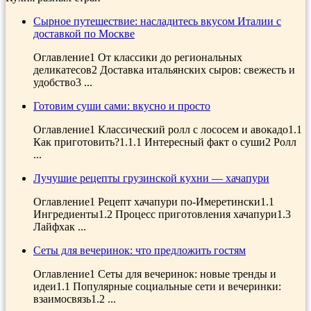
Сырное путешествие: насладитесь вкусом Италии с
доставкой по Москве
Оглавление1 От классики до региональных
деликатесов2 Доставка итальянских сыров: свежесть и
удобство3 ...
Готовим суши сами: вкусно и просто
Оглавление1 Классический ролл с лососем и авокадо1.1
Как приготовить?1.1.1 Интересный факт о суши2 Ролл
...
Лучушие рецепты грузинской кухни — хачапури
Оглавление1 Рецепт хачапури по-Имеретински1.1
Ингредиенты1.2 Процесс приготовления хачапури1.3
Лайфхак ...
Сеты для вечеринок: что предложить гостям
Оглавление1 Сеты для вечеринок: новые тренды и
идеи1.1 Популярные социальные сети и вечеринки:
взаимосвязь1.2 ...