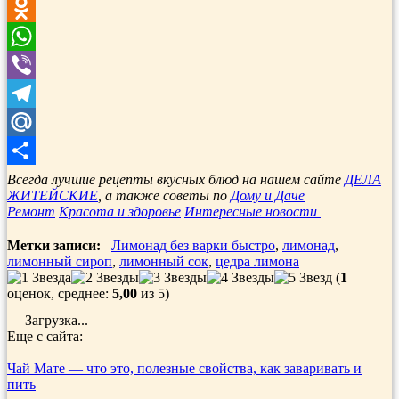
VK
Odnoklassniki
WhatsApp
Viber
Telegram
Mail.Ru
Отправить
Всегда лучшие рецепты вкусных блюд на нашем сайте
ДЕЛА
ЖИТЕЙСКИЕ
, а также советы по
Дому и Даче
Ремонт
Красота и здоровье
Интересные новости
Метки записи:
Лимонад без варки быстро
,
лимонад
,
лимонный сироп
,
лимонный сок
,
цедра лимона
(
1
оценок, среднее:
5,00
из 5)
Загрузка...
Еще с сайта:
Чай Мате — что это, полезные свойства, как заваривать и
пить