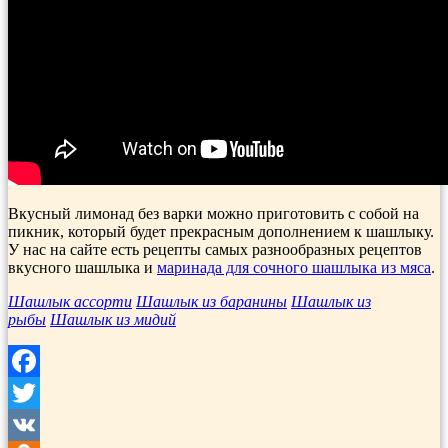
Вкусный лимонад без варки можно приготовить с собой на
пикник, который будет прекрасным дополнением к шашлыку.
У нас на сайте есть рецепты самых разнообразных рецептов
вкусного шашлыка и
маринада для сочного шашлыка из мяса
.
Шашлык ассорти
Шашлык из баранины
Шашлык из
рыбы
Шашлык из мидий
Facebook
Twitter