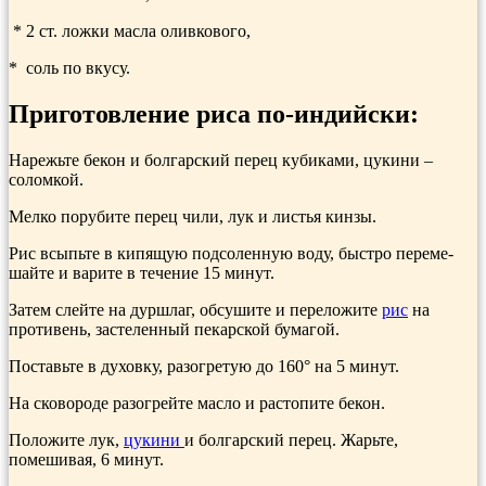
* 2 ст. ложки масла оливкового,
* соль по вкусу.
Приготовление риса по-индийски:
Нарежьте бекон и болгар­ский перец кубиками, цукини –
соломкой.
Мелко порубите перец чи­ли, лук и листья кин­зы.
Рис всыпьте в ки­пящую подсоленную воду, быстро переме­
шайте и варите в те­чение 15 минут.
Затем слейте на дуршлаг, обсушите и переложи­те
рис
на
противень, за­стеленный пекарской бумагой.
Поставьте в духовку, разогретую до 160° на 5 минут.
На сковороде разо­грейте масло и расто­пите бекон.
Положите лук,
цукини
и болгарский перец. Жарьте,
помешивая, 6 минут.