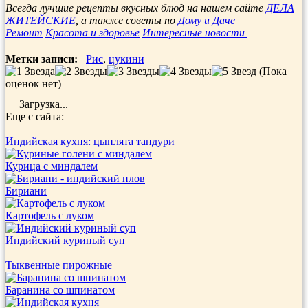
Отправить
Всегда лучшие рецепты вкусных блюд на нашем сайте
ДЕЛА
ЖИТЕЙСКИЕ
, а также советы по
Дому и Даче
Ремонт
Красота и здоровье
Интересные новости
Метки записи:
Рис
,
цукини
(Пока
оценок нет)
Загрузка...
Еще с сайта:
Индийская кухня: цыплята тандури
Курица с миндалем
Бириани
Картофель с луком
Индийский куриный суп
Тыквенные пирожные
Баранина со шпинатом