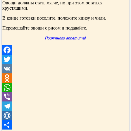
Овощи должны стать мягче, но при этом остаться
хрустящими.
В конце готовки посо­лите, положите кинзу и чили.
Перемешайте ово­щи с рисом и пода­вайте.
Приятного аппетита!
Facebook
Twitter
VK
Odnoklassniki
WhatsApp
Viber
Telegram
Mail.Ru