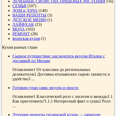
ЛЕЧЕБНЫЕ СВОЙСТВА ПИЩЕВЫХ РАСТЕНИЙ
(56)
СЕМЬЯ
(107)
ДОМ и ДАЧА
(140)
ВАШИ РЕЦЕПТЫ
(3)
ДЕТСКОЕ МЕНЮ
(1)
ЛАЙФХАК
(23)
МОДА
(102)
РЕМОНТ
(28)
японская кухня
(1)
Кухня разных стран
Сырное путешествие: насладитесь вкусом Италии с
доставкой по Москве
Оглавление1 От классики до региональных
деликатесов2 Доставка итальянских сыров: свежесть и
удобство3 ...
Готовим суши сами: вкусно и просто
Оглавление1 Классический ролл с лососем и авокадо1.1
Как приготовить?1.1.1 Интересный факт о суши2 Ролл
...
Лучушие рецепты грузинской кухни — хачапури