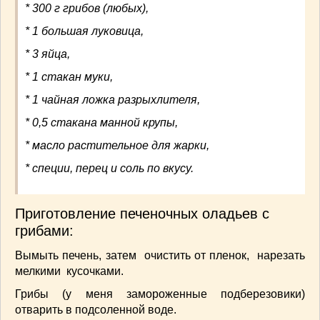
* 300 г грибов (любых),
СОУСЫ
(6)
ПЕЧЕМ ВМЕСТЕ
(257)
* 1 большая луковица,
Блинчики
(13)
* 3 яйца,
Печенье
(22)
* 1 стакан муки,
Пироги
(139)
* 1 чайная ложка разрыхлителя,
Пирожные
(13)
Торты
(54)
* 0,5 стакана манной крупы,
Торты без выпечки
(7)
* масло растительное для жарки,
НАПИТКИ
(26)
* специи, перец и соль по вкусу.
КРАСОТА И ЗДОРОВЬЕ
(185)
САМОРАЗВИТИЕ
(12)
Приготовление печеночных оладьев с
ИНТЕРЕСНЫЕ НОВОСТИ
(38)
грибами:
СТАТЬИ
(272)
отдых
(25)
Вымыть печень, затем очистить от пленок, нарезать
ЛЕЧЕБНЫЕ СВОЙСТВА ПИЩЕВЫХ РАСТЕНИЙ
мелкими кусочками.
(56)
Грибы (у меня замороженные подберезовики)
СЕМЬЯ
(107)
отварить в подсоленной воде.
ДОМ и ДАЧА
(140)