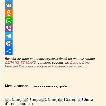
Twitter
VK
Odnoklassniki
WhatsApp
Viber
Telegram
Mail.Ru
Отправить
Всегда лучшие рецепты вкусных блюд на нашем сайте
ДЕЛА ЖИТЕЙСКИЕ
, а также советы по
Дому и Даче
Ремонт
Красота и здоровье
Интересные новости
Метки записи:
говяжья печень
,
грибы
(Пока оценок нет)