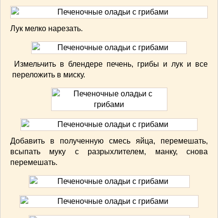
ВАШИ РЕЦЕПТЫ
(3)
ДЕТСКОЕ МЕНЮ
(1)
Лук мелко нарезать.
ЛАЙФХАК
(23)
МОДА
(102)
РЕМОНТ
(28)
Измельчить в блендере печень, грибы и лук и все
японская кухня
(1)
переложить в миску.
Добавить в полученную смесь яйца, перемешать,
всыпать муку с разрыхлителем, манку, снова
перемешать.