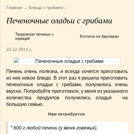
Армянская
(4)
Главная
→
Блюда с грибами
↓
Болгарская
(8)
Печеночные оладьи с грибами
Грузинская
(10)
Индийская
(9)
Творожное печенье с
Ирландские блюда
(6)
Котлеты из баклажан
корицей
Итальянская
(14)
22.12.2013 г.
Корейская
(3)
Марокканская
(15)
Румынская кухня
(5)
Печень очень полезна, и всегда хочется приготовить
Узбекская
(14)
из нее новое блюдо. В этот раз я решила приготовить
Швейцарская
(6)
печеночные оладьи с грибами, получилось очень
ПЕРВЫЕ БЛЮДА
(56)
вкусно. Попробуйте приготовьте, у меня из указанного
количества продуктов получились оладья на
ПОСТНЫЕ БЛЮДА
(52)
большую семью.
САЛАТИКИ
(132)
Мясные
(33)
Нам потребуется:
Овощные
(52)
* 600 г любой печени (у меня говяжья),
Рыбные
(18)