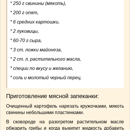
* 250 г свинины (мякоть),
СОУСЫ
(6)
ПЕЧЕМ ВМЕСТЕ
(257)
* 200 г опят,
Блинчики
(13)
* 6 средних картошки,
Печенье
(22)
* 2 луковицы,
Пироги
(139)
* 60-70 г сыра,
Пирожные
(13)
Торты
(54)
* 3 ст. ложки майонеза,
Торты без выпечки
(7)
* 2 ст. л. растительного масла,
НАПИТКИ
(26)
* специи по вкусу и желанию,
КРАСОТА И ЗДОРОВЬЕ
(185)
* соль и молотый черный перец.
САМОРАЗВИТИЕ
(12)
ИНТЕРЕСНЫЕ НОВОСТИ
(38)
СТАТЬИ
(272)
Приготовление мясной запеканки:
отдых
(25)
Очищенный картофель нарезать кружочками, мякоть
ЛЕЧЕБНЫЕ СВОЙСТВА ПИЩЕВЫХ РАСТЕНИЙ
свинины небольшими пластинками.
(56)
СЕМЬЯ
(107)
В сковороде на разогретом растительном масле
обжарить грибы и когда выкипит жидкость добавить
ДОМ и ДАЧА
(140)