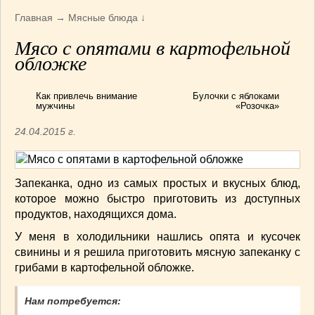
Армянская
(4)
Главная
→
Мясные блюда
↓
Болгарская
(8)
Мясо с опятами в картофельной
Грузинская
(10)
обложке
Индийская
(9)
Ирландские блюда
(6)
Как привлечь внимание
Булочки с яблоками
Итальянская
(14)
мужчины
«Розочка»
Корейская
(3)
24.04.2015 г.
Марокканская
(15)
Румынская кухня
(5)
Узбекская
(14)
Запеканка, одно из самых простых и вкусных блюд,
Швейцарская
(6)
которое можно быстро приготовить из доступных
ПЕРВЫЕ БЛЮДА
(56)
продуктов, находящихся дома.
ПОСТНЫЕ БЛЮДА
(52)
У меня в холодильники нашлись опята и кусочек
САЛАТИКИ
(132)
свинины и я решила приготовить мясную запеканку с
грибами в картофельной обложке.
Мясные
(33)
Овощные
(52)
Нам потребуется:
Рыбные
(18)