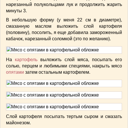
нарезанный полукольцами лук и продолжить жарить
ВАШИ РЕЦЕПТЫ
(3)
минуты 3.
ДЕТСКОЕ МЕНЮ
(1)
В небольшую форму (у меня 22 см в диаметре),
ЛАЙФХАК
(23)
смазанную маслом выложить слой картофеля
МОДА
(102)
(половину), посолить, я еще добавила замороженный
РЕМОНТ
(28)
кабачок, нарезанный соломкой (это по желанию).
японская кухня
(1)
На
картофель
выложить слой мяса, посыпать его
солью, перцем и любимыми специями, накрыть мясо
опятами
затем остальным картофелем.
Слой картофеля посыпать тертым сыром и смазать
майонезом.