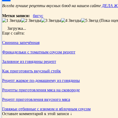
Отправить
Всегда лучшие рецепты вкусных блюд на нашем сайте
ДЕЛА 
Метки записи:
бигус
(Пока оце
Загрузка...
Еще с сайта:
Свинина запечённая
Фрикадельки с томатным соусом рецепт
Заливное из говядины рецепт
Как приготовить вкусный стейк
Рецепт жаркое по-домашнему из говядины
Рецепты приготовления мяса на сковороде
Рецепт приготовления вкусного мяса
Говяжьи отбивные с изюмом и яблочным соусом
Оставьте комментарий к этой записи ↓