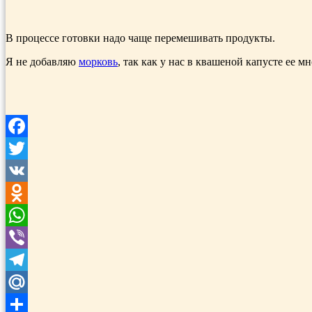
В процессе готовки надо чаще перемешивать продукты.
Я не добавляю
морковь
, так как у нас в квашеной капусте ее мн
Facebook
Twitter
VK
Odnoklassniki
WhatsApp
Viber
Telegram
Mail.Ru