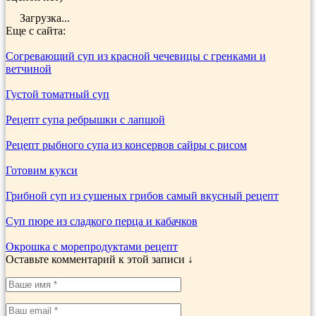
Загрузка...
Еще с сайта:
Согревающий суп из красной чечевицы с гренками и
ветчиной
Густой томатный суп
Рецепт супа ребрышки с лапшой
Рецепт рыбного супа из консервов сайры с рисом
Готовим кукси
Грибной суп из сушеных грибов самый вкусный рецепт
Суп пюре из сладкого перца и кабачков
Окрошка с морепродуктами рецепт
Оставьте комментарий к этой записи ↓