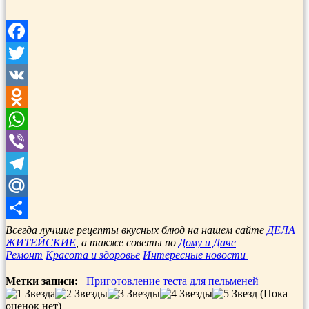
Facebook
Twitter
VK
Odnoklassniki
WhatsApp
Viber
Telegram
Mail.Ru
Отправить
Всегда лучшие рецепты вкусных блюд на нашем сайте
ДЕЛА
ЖИТЕЙСКИЕ
, а также советы по
Дому и Даче
Ремонт
Красота и здоровье
Интересные новости
Метки записи:
Приготовление теста для пельменей
(Пока
оценок нет)