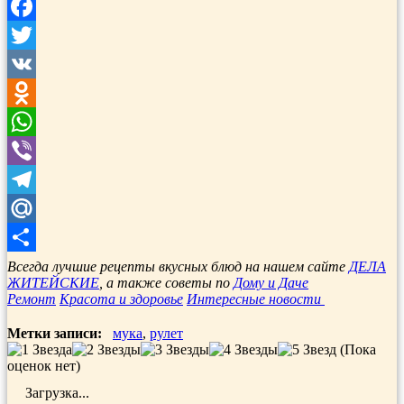
Facebook
Twitter
VK
Odnoklassniki
WhatsApp
Viber
Telegram
Mail.Ru
Отправить
Всегда лучшие рецепты вкусных блюд на нашем сайте
ДЕЛА
ЖИТЕЙСКИЕ
, а также советы по
Дому и Даче
Ремонт
Красота и здоровье
Интересные новости
Метки записи:
мука
,
рулет
(Пока
оценок нет)
Загрузка...