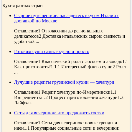
Кухня разных стран
Сырное путешествие: насладитесь вкусом Италии с
доставкой по Москве
Оглавление1 От классики до региональных
деликатесов2 Доставка итальянских сыров: свежесть и
удобство3 ...
Готовим суши сами: вкусно и просто
Оглавление1 Классический ролл с лососем и авокадо1.1
Как приготовить?1.1.1 Интересный факт о суши2 Ролл
...
Лучушие рецепты грузинской кухни — хачапури
Оглавление1 Рецепт хачапури по-Имеретински1.1
Ингредиенты1.2 Процесс приготовления хачапури1.3
Лайфхак ...
Сеты для вечеринок: что предложить гостям
Оглавление1 Сеты для вечеринок: новые тренды и
идеи1.1 Популярные социальные сети и вечеринки: