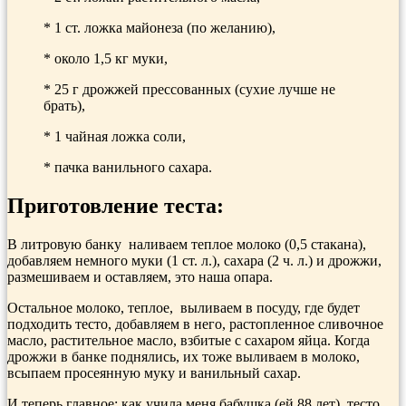
* 1 ст. ложка майонеза (по желанию),
* около 1,5 кг муки,
* 25 г дрожжей прессованных (сухие лучше не
брать),
* 1 чайная ложка соли,
* пачка ванильного сахара.
Приготовление теста:
В литровую банку наливаем теплое молоко (0,5 стакана),
добавляем немного муки (1 ст. л.), сахара (2 ч. л.) и дрожжи,
размешиваем и оставляем, это наша опара.
Остальное молоко, теплое, выливаем в посуду, где будет
подходить тесто, добавляем в него, растопленное сливочное
масло, растительное масло, взбитые с сахаром яйца. Когда
дрожжи в банке поднялись, их тоже выливаем в молоко,
всыпаем просеянную муку и ванильный сахар.
И теперь главное: как учила меня бабушка (ей 88 лет), тесто