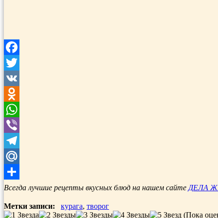
Facebook
Twitter
VK
Odnoklassniki
WhatsApp
Viber
Telegram
Mail.Ru
Отправить
Всегда лучшие рецепты вкусных блюд на нашем сайте
ДЕЛА 
Метки записи:
курага
,
творог
(Пока оце