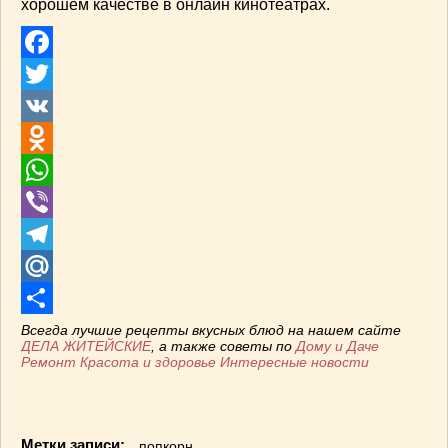
хорошем качестве в онлайн кинотеатрах.
Facebook
Twitter
VK
Odnoklassniki
WhatsApp
Viber
Telegram
Mail.Ru
Отправить
Всегда лучшие рецепты вкусных блюд на нашем сайте
ДЕЛА ЖИТЕЙСКИЕ
, а также советы по
Дому и Даче
Ремонт
Красота и здоровье
Интересные новости
Метки записи:
попкорн