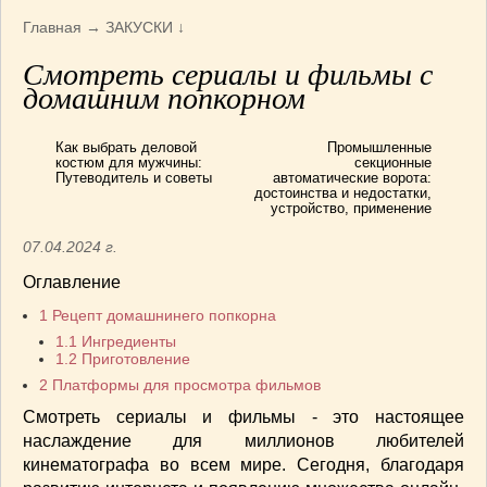
Армянская
(4)
Главная
→
ЗАКУСКИ
↓
Болгарская
(8)
Смотреть сериалы и фильмы с
Грузинская
(10)
домашним попкорном
Индийская
(9)
Ирландские блюда
(6)
Как выбрать деловой
Промышленные
Итальянская
(14)
костюм для мужчины:
секционные
Путеводитель и советы
автоматические ворота:
Корейская
(3)
достоинства и недостатки,
устройство, применение
Марокканская
(15)
Румынская кухня
(5)
07.04.2024 г.
Узбекская
(14)
Оглавление
Швейцарская
(6)
1
Рецепт домашнинего попкорна
ПЕРВЫЕ БЛЮДА
(56)
1.1
Ингредиенты
ПОСТНЫЕ БЛЮДА
(52)
1.2
Приготовление
2
Платформы для просмотра фильмов
САЛАТИКИ
(132)
Мясные
(33)
Смотреть сериалы и фильмы - это настоящее
наслаждение для миллионов любителей
Овощные
(52)
кинематографа во всем мире. Сегодня, благодаря
Рыбные
(18)