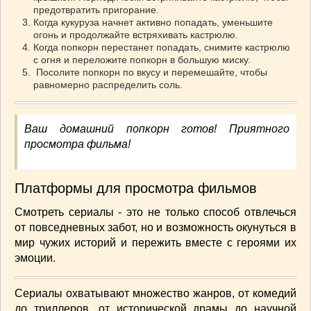
предотвратить пригорание.
ВАШИ РЕЦЕПТЫ
(3)
Когда кукуруза начнет активно попадать, уменьшите
ДЕТСКОЕ МЕНЮ
(1)
огонь и продолжайте встряхивать кастрюлю.
Когда попкорн перестанет попадать, снимите кастрюлю
ЛАЙФХАК
(23)
с огня и переложите попкорн в большую миску.
МОДА
(102)
Посолите попкорн по вкусу и перемешайте, чтобы
равномерно распределить соль.
РЕМОНТ
(28)
японская кухня
(1)
Ваш домашний попкорн готов! Приятного
просмотра фильма!
Платформы для просмотра фильмов
Смотреть сериалы - это не только способ отвлечься
от повседневных забот, но и возможность окунуться в
мир чужих историй и пережить вместе с героями их
эмоции.
Сериалы охватывают множество жанров, от комедий
до триллеров, от исторической драмы до научной