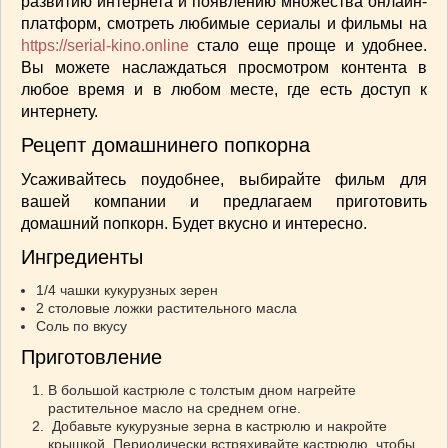
развитию интернета и появлению множества онлайн-
СОУСЫ
(6)
платформ, смотреть любимые сериалы и фильмы на
ПЕЧЕМ ВМЕСТЕ
(257)
https://serial-kino.online
стало еще проще и удобнее.
Блинчики
(13)
Вы можете наслаждаться просмотром контента в
любое время и в любом месте, где есть доступ к
Печенье
(22)
интернету.
Пироги
(139)
Пирожные
(13)
Рецепт домашнинего попкорна
Торты
(54)
Усаживайтесь поудобнее, выбирайте фильм для
Торты без выпечки
(7)
вашей компании и предлагаем приготовить
НАПИТКИ
(26)
домашний попкорн. Будет вкусно и интересно.
КРАСОТА И ЗДОРОВЬЕ
(185)
Ингредиенты
САМОРАЗВИТИЕ
(12)
1/4 чашки кукурузных зерен
ИНТЕРЕСНЫЕ НОВОСТИ
(38)
2 столовые ложки растительного масла
СТАТЬИ
(272)
Соль по вкусу
отдых
(25)
Приготовление
ЛЕЧЕБНЫЕ СВОЙСТВА ПИЩЕВЫХ РАСТЕНИЙ
В большой кастрюле с толстым дном нагрейте
(56)
растительное масло на среднем огне.
СЕМЬЯ
(107)
Добавьте кукурузные зерна в кастрюлю и накройте
ДОМ и ДАЧА
(140)
крышкой. Периодически встряхивайте кастрюлю, чтобы