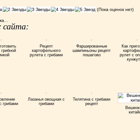
(Пока оценок нет)
а...
 сайта:
готовить
Рецепт
Фаршированные
Как приг
 грибной
картофельного
шампиньоны рецепт
картофе
инкой
рулета с грибами
пошагово
рулет с о
кунжу
овление
Лазанья овощная с
Телятина с грибами
с грибами
грибами
рецепт
Вешенк
китай