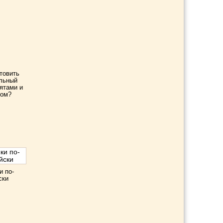
отовить
льный
пятами и
том?
и по-
ски