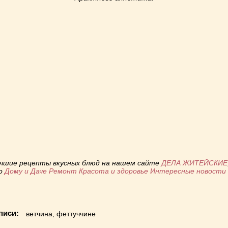
niki
ь
учшие рецепты вкусных блюд на нашем сайте
ДЕЛА ЖИТЕЙСКИЕ
по
Дому и Даче
Ремонт
Красота и здоровье
Интересные новост
писи:
ветчина
,
феттуччине