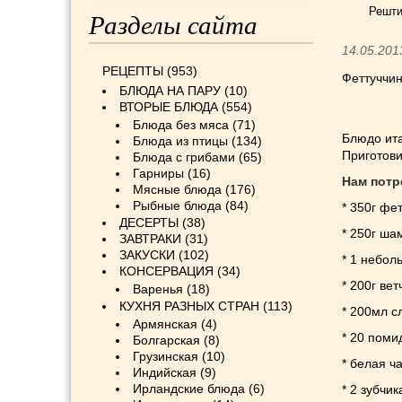
Решт
Разделы сайта
14.05.201
РЕЦЕПТЫ
(953)
Феттуччи
БЛЮДА НА ПАРУ
(10)
ВТОРЫЕ БЛЮДА
(554)
Блюда без мяса
(71)
Блюдо ита
Блюда из птицы
(134)
Приготови
Блюда с грибами
(65)
Гарниры
(16)
Нам потр
Мясные блюда
(176)
Рыбные блюда
(84)
* 350г фе
ДЕСЕРТЫ
(38)
* 250г ша
ЗАВТРАКИ
(31)
ЗАКУСКИ
(102)
* 1 небол
КОНСЕРВАЦИЯ
(34)
* 200г вет
Варенья
(18)
КУХНЯ РАЗНЫХ СТРАН
(113)
* 200мл с
Армянская
(4)
* 20 поми
Болгарская
(8)
Грузинская
(10)
* белая ч
Индийская
(9)
Ирландские блюда
(6)
* 2 зубчик