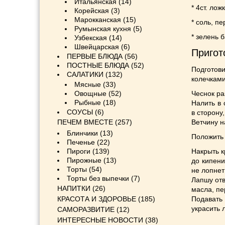
Итальянская
(14)
* 4ст. ло
Корейская
(3)
Марокканская
(15)
* соль, п
Румынская кухня
(5)
* зелень 
Узбекская
(14)
Швейцарская
(6)
Пригот
ПЕРВЫЕ БЛЮДА
(56)
ПОСТНЫЕ БЛЮДА
(52)
Подготов
САЛАТИКИ
(132)
колечками
Мясные
(33)
Овощные
(52)
Чеснок ра
Рыбные
(18)
Налить в 
СОУСЫ
(6)
в сторону
ПЕЧЕМ ВМЕСТЕ
(257)
Ветчину н
Блинчики
(13)
Положить 
Печенье
(22)
Пироги
(139)
Накрыть к
Пирожные
(13)
до кипени
Торты
(54)
не лопнет
Торты без выпечки
(7)
Лапшу отв
НАПИТКИ
(26)
масла, п
КРАСОТА И ЗДОРОВЬЕ
(185)
Подавать
украсить 
САМОРАЗВИТИЕ
(12)
ИНТЕРЕСНЫЕ НОВОСТИ
(38)