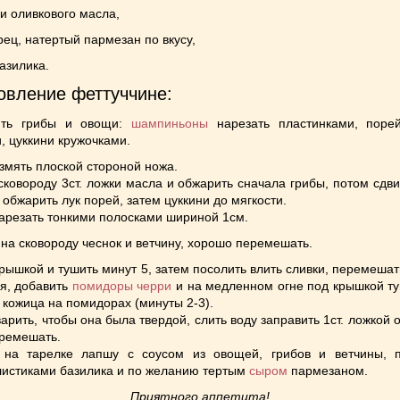
жки оливкового масла,
ерец, натертый пармезан по вкусу,
базилика.
овление феттуччине:
ить грибы и овощи:
шампиньоны
нарезать пластинками, поре
, цуккини кружочками.
змять плоской стороной ножа.
сковороду 3ст. ложки масла и обжарить сначала грибы, потом сдв
, обжарить лук порей, затем цуккини до мягкости.
арезать тонкими полосками шириной 1см.
на сковороду чеснок и ветчину, хорошо перемешать.
рышкой и тушить минут 5, затем посолить влить сливки, перемешат
я, добавить
помидоры черри
и на медленном огне под крышкой ту
 кожица на помидорах (минуты 2-3).
арить, чтобы она была твердой, слить воду заправить 1ст. ложкой 
еремешать.
 на тарелке лапшу с соусом из овощей, грибов и ветчины, п
листиками базилика и по желанию тертым
сыром
пармезаном.
Приятного аппетита!