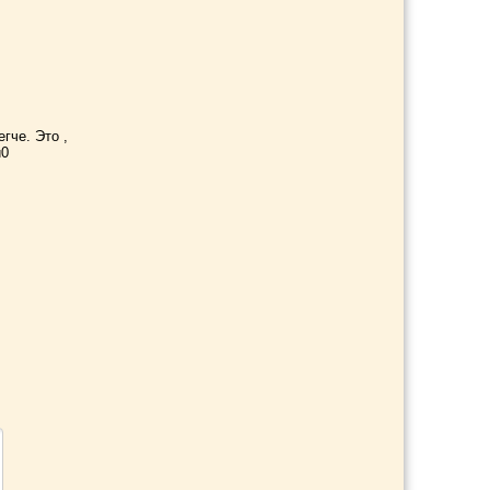
гче. Это ,
и0