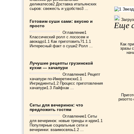
деликатесов2 Доставка итальянских
сыров: свежесть и удобство3 ...
Загрузк
Готовим суши сами: вкусно и
Еще с
просто
Оглавление1
Классический ролл с лососем и
авокадо1.1 Как приготовить?1.1.1
Как при
Интересный факт о суши2 Ролл ...
зразы с
нач
Лучушие рецепты грузинской
кухни — хачапури
Оглавление1 Рецепт
хачапури по-Имеретински1.1
Ингредиенты1.2 Процесс приготовления
хачапури1.3 Лайфхак ...
Пригот
ризотто 
Сеты для вечеринок: что
предложить гостям
Оглавление1 Сеты
для вечеринок: новые тренды и идеи1.1
Популярные социальные сети и
вечеринки: взаимосвязь1.2 ...