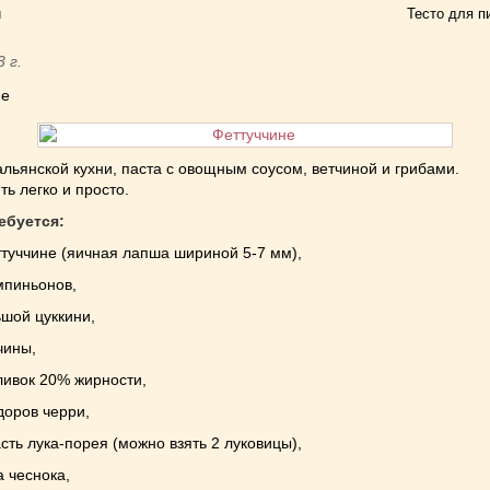
и
Тесто для п
3 г.
не
льянской кухни, паста с овощным соусом, ветчиной и грибами.
ть легко и просто.
ебуется:
ттуччине (яичная лапша шириной 5-7 мм),
мпиньонов,
ьшой цуккини,
чины,
ливок 20% жирности,
доров черри,
асть лука-порея (можно взять 2 луковицы),
а чеснока,