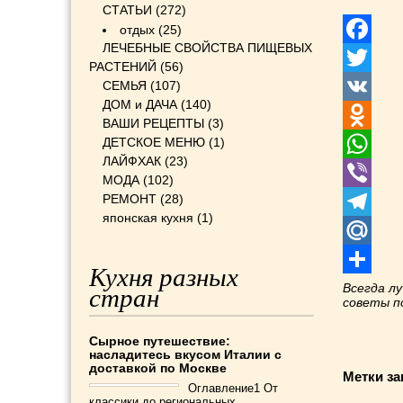
СТАТЬИ
(272)
отдых
(25)
ЛЕЧЕБНЫЕ СВОЙСТВА ПИЩЕВЫХ
Facebook
РАСТЕНИЙ
(56)
СЕМЬЯ
(107)
Twitter
ДОМ и ДАЧА
(140)
VK
ВАШИ РЕЦЕПТЫ
(3)
ДЕТСКОЕ МЕНЮ
(1)
Odnoklass
ЛАЙФХАК
(23)
WhatsApp
МОДА
(102)
РЕМОНТ
(28)
Viber
японская кухня
(1)
Telegram
Mail.Ru
Кухня разных
Отправит
Всегда л
стран
советы 
Сырное путешествие:
насладитесь вкусом Италии с
доставкой по Москве
Метки за
Оглавление1 От
классики до региональных