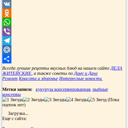
Twitter
VK
Odnoklassniki
WhatsApp
Viber
Telegram
Mail.Ru
Отправить
Всегда лучшие рецепты вкусных блюд на нашем сайте
ДЕЛА
ЖИТЕЙСКИЕ
, а также советы по
Дому и Даче
Ремонт
Красота и здоровье
Интересные новости
Метки записи:
кукуруза консервированная
,
рыбные
консервы
(Пока
оценок нет)
Загрузка...
Еще с сайта: