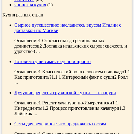
японская кухня
(1)
Кухня разных стран
Сырное путешествие: насладитесь вкусом Италии с
доставкой по Москве
Оглавление1 От классики до региональных
деликатесов2 Доставка итальянских сыров: свежесть и
удобство3 ...
Готовим суши сами: вкусно и просто
Оглавление1 Классический ролл с лососем и авокадо1.1
Как приготовить?1.1.1 Интересный факт о суши2 Ролл
...
Лучушие рецепты грузинской кухни — хачапури
Оглавление1 Рецепт хачапури по-Имеретински1.1
Ингредиенты1.2 Процесс приготовления хачапури1.3
Лайфхак ...
Сеты для вечеринок: что предложить гостям
Оглавление1 Сеты для вечеринок: новые тренды и