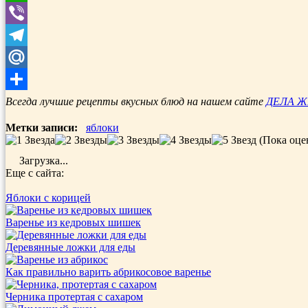
WhatsApp
Viber
Telegram
Mail.Ru
Отправить
Всегда лучшие рецепты вкусных блюд на нашем сайте
ДЕЛА 
Метки записи:
яблоки
(Пока оце
Загрузка...
Еще с сайта:
Яблоки с корицей
Варенье из кедровых шишек
Деревянные ложки для еды
Как правильно варить абрикосовое варенье
Черника протертая с сахаром