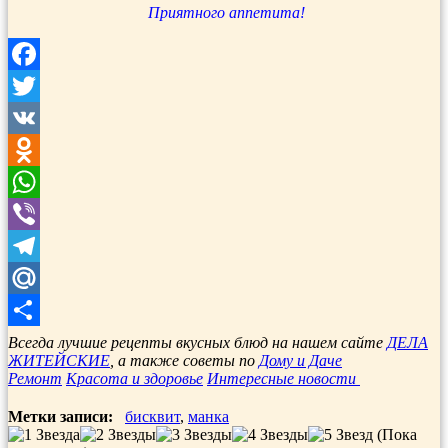
Приятного аппетита!
Facebook
Twitter
VK
Odnoklassniki
WhatsApp
Viber
Telegram
Mail.Ru
Отправить
Всегда лучшие рецепты вкусных блюд на нашем сайте
ДЕЛА
ЖИТЕЙСКИЕ
, а также советы по
Дому и Даче
Ремонт
Красота и здоровье
Интересные новости
Метки записи:
бисквит
,
манка
(Пока