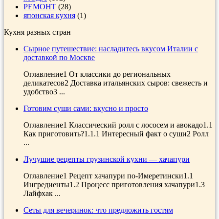
РЕМОНТ
(28)
японская кухня
(1)
Кухня разных стран
Сырное путешествие: насладитесь вкусом Италии с
доставкой по Москве
Оглавление1 От классики до региональных
деликатесов2 Доставка итальянских сыров: свежесть и
удобство3 ...
Готовим суши сами: вкусно и просто
Оглавление1 Классический ролл с лососем и авокадо1.1
Как приготовить?1.1.1 Интересный факт о суши2 Ролл
...
Лучушие рецепты грузинской кухни — хачапури
Оглавление1 Рецепт хачапури по-Имеретински1.1
Ингредиенты1.2 Процесс приготовления хачапури1.3
Лайфхак ...
Сеты для вечеринок: что предложить гостям