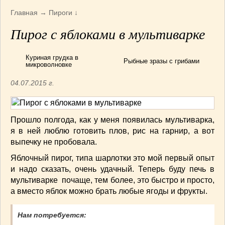
Армянская
(4)
Главная
→
Пироги
↓
Болгарская
(8)
Пирог с яблоками в мультиварке
Грузинская
(10)
Индийская
(9)
Куриная грудка в
Ирландские блюда
(6)
Рыбные зразы с грибами
микроволновке
Итальянская
(14)
04.07.2015 г.
Корейская
(3)
Марокканская
(15)
Румынская кухня
(5)
Прошло полгода, как у меня появилась мультиварка,
Узбекская
(14)
я в ней люблю готовить плов, рис на гарнир, а вот
Швейцарская
(6)
выпечку не пробовала.
ПЕРВЫЕ БЛЮДА
(56)
Яблочный пирог, типа шарлотки это мой первый опыт
ПОСТНЫЕ БЛЮДА
(52)
и надо сказать, очень удачный. Теперь буду печь в
САЛАТИКИ
(132)
мультиварке почаще, тем более, это быстро и просто,
а вместо яблок можно брать любые ягоды и фрукты.
Мясные
(33)
Овощные
(52)
Нам потребуется:
Рыбные
(18)