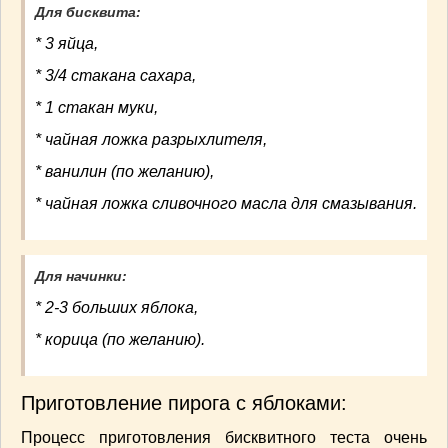
СОУСЫ
(6)
Для бисквита:
ПЕЧЕМ ВМЕСТЕ
(257)
* 3 яйца,
Блинчики
(13)
* 3/4 стакана сахара,
Печенье
(22)
* 1 стакан муки,
Пироги
(139)
* чайная ложка разрыхлителя,
Пирожные
(13)
Торты
(54)
* ванилин (по желанию),
Торты без выпечки
(7)
* чайная ложка сливочного масла для смазывания.
НАПИТКИ
(26)
КРАСОТА И ЗДОРОВЬЕ
(185)
САМОРАЗВИТИЕ
(12)
Для начинки:
ИНТЕРЕСНЫЕ НОВОСТИ
(38)
* 2-3 больших яблока,
СТАТЬИ
(272)
* корица (по желанию).
отдых
(25)
ЛЕЧЕБНЫЕ СВОЙСТВА ПИЩЕВЫХ РАСТЕНИЙ
(56)
Приготовление пирога с яблоками:
СЕМЬЯ
(107)
Процесс приготовления бисквитного теста очень
ДОМ и ДАЧА
(140)