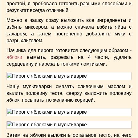
простой, я пробовала готовить разными способами и
ВАШИ РЕЦЕПТЫ
(3)
результат всегда отличный.
ДЕТСКОЕ МЕНЮ
(1)
Можно в чашку сразу выложить все ингредиенты и
ЛАЙФХАК
(23)
взбить миксером, а можно сначала взбить яйца с
МОДА
(102)
сахаром, а затем постепенно добавлять муку с
РЕМОНТ
(28)
разрыхлителем.
японская кухня
(1)
Начинка для пирога готовится следующим образом -
яблоки
вымыть, разрезать на 4 части, удалить
сердцевину и нарезать тонкими ломтиками.
Чашу мультиварки смазать сливочным маслом и
вылить половину теста, сверху выложить половину
яблок, посыпать по желанию корицей.
Затем на яблоки выложить остальное тесто, на него