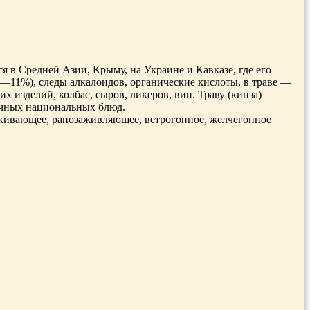
я в Средней Азии, Крыму, на Украине и Кавказе, где его
7—11%), следы алкалоидов, органические кислоты, в траве —
 изделий, колбас, сыров, ли­керов, вин. Траву (кинза)
личных национальных блюд.
и­вающее, ранозаживляющее, ветрогонное, жел­чегонное