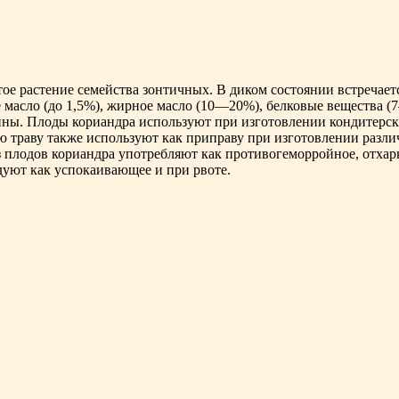
е растение семейства зонтичных. В диком состоянии встречаетс
мас­ло (до 1,5%), жирное масло (10—20%), бел­ковые вещества (
мины. Плоды кориандра используют при изготовле­нии кондитерских
ую траву также используют как приправу при изготовле­нии раз
 плодов кориандра употребляют как противогеморройное, отхарк
дуют как успокаива­ющее и при рвоте.