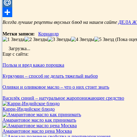
Telegram
Mail.Ru
Отправить
Всегда лучшие рецепты вкусных блюд на нашем сайте
ДЕЛА 
Метки записи:
Кориандр
(Пока оце
Загрузка...
Еще с сайта:
Польза и вред какао порошка
Куркумин – способ не делать тяжелый выбор
Оливки и оливковое масло – что о них стоит знать
Василёк синий – натуральное жаропонижающее средство
Карри-Индийское блюдо
Амарантовое масло как принимать
Амарантовое масло цена Москва