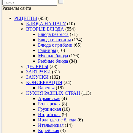
Разделы сайта
РЕЦЕПТЫ
(953)
БЛЮДА НА ПАРУ
(10)
ВТОРЫЕ БЛЮДА
(554)
Блюда без мяса
(71)
Блюда из птицы
(134)
Блюда с грибами
(65)
Гарниры
(16)
Мясные блюда
(176)
Рыбные блюда
(84)
ДЕСЕРТЫ
(38)
ЗАВТРАКИ
(31)
ЗАКУСКИ
(102)
КОНСЕРВАЦИЯ
(34)
Варенья
(18)
КУХНЯ РАЗНЫХ СТРАН
(113)
Армянская
(4)
Болгарская
(8)
Грузинская
(10)
Индийская
(9)
Ирландские блюда
(6)
Итальянская
(14)
Корейская
(3)