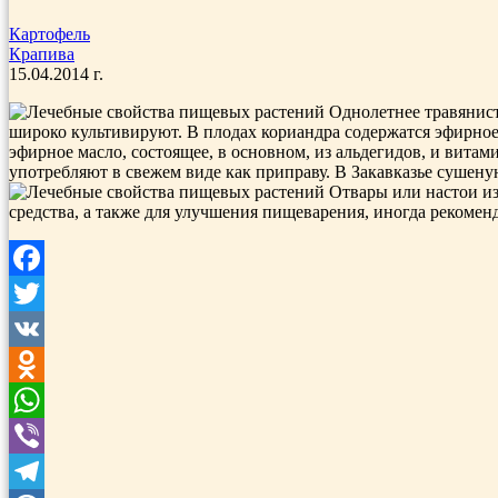
Картофель
Крапива
15.04.2014 г.
Однолетнее травянисто
широко культивируют. В плодах кориандра содержатся эфирное 
эфирное мас­ло, состоящее, в основном, из альдегидов, и ви­та
употребляют в свежем виде как приправу. В Закавказье сушен
Отвары или настои из
средства, а также для улучшения пищеварения, иногда рекомен
Facebook
Twitter
VK
Odnoklassniki
WhatsApp
Viber