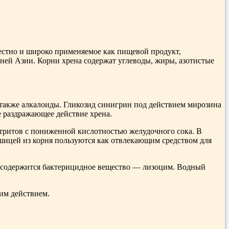
естно и широко применяемое как пищевой продукт,
ней Азии. Корни хрена содержат углеводы, жиры, азо­тистые
я также алкалоиды. Гликозид синигрин под действием мирозина
 раздра­жающее действие хрена.
стритов с пониженной кислотностью желудочного сока. В
ашицей из корня пользуются как отвлекающим средством для
е содержится бактерицидное вещество — лизоцим. Вод­ный
им действием.