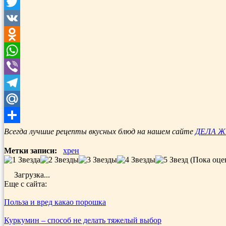
Facebook
Twitter
VK
Odnoklassniki
WhatsApp
Viber
Telegram
Mail.Ru
Отправить
Всегда лучшие рецепты вкусных блюд на нашем сайте
ДЕЛА 
Метки записи:
хрен
(Пока оце
Загрузка...
Еще с сайта:
Польза и вред какао порошка
Куркумин – способ не делать тяжелый выбор