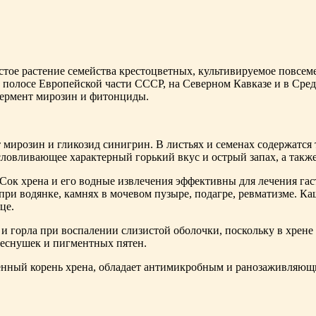
тое растение семейства крестоцветных, культивируемое повсем
й полосе Европейской части СССР, на Северном Кавказе и в Сред
 фермент мирозин и фитонциды.
 мирозин и гликозид синигрин. В листь­ях и семенах содержатс
ловливающее характерный горький вкус и острый запах, а также
 Сок хрена и его водные извлечения эффективны для лечения га
ри водянке, камнях в мо­чевом пузыре, подагре, ревматизме. К
це.
 и горла при воспалении слизистой оболочки, поскольку в хрен
веснушек и пигментных пятен.
ченный корень хрена, обладает антимикробным и ранозаживляющ