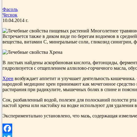
Фасоль
Чеснок
10.04.2014 г.
Многолетнее травянис
Встречается также в диком виде по берегам водоемов в средне
вещества, витамин С, ми­неральные соли, гликозид синигрин,
В листьях найдены ас­корбиновая кислота, фитонциды, фермент
гидролизуется с отщеплением аллилово-горчичного масла, обус
Хрен
возбуждает аппетит и улучшает дея­тельность кишечника.
народной медицине хрен принимают как мочегонное средство п
растирания при радикулите, мышечных болях в спине и поясни
Сок, разбавленный водой, полезен для полосканий полости рта
настой хрена или настойку на водке используют для удаления 
Экспериментально установлено, что мазь, содержащая измель