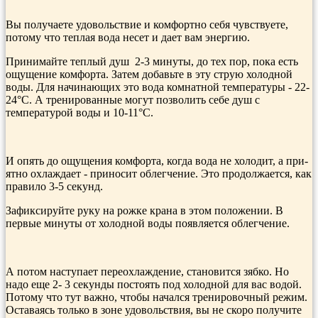
Вы получаете удовольствие и комфортно себя чувствуете,
потому что теплая вода несет и дает вам энергию.
При­нимайте теплый душ 2-3 минуты, до тех пор, пока есть
ощущение комфорта. Затем добавьте в эту струю холод­ной
воды. Для начинающих это вода комнатной температуры - 22-
24°С. А тренированные могут позво­лить себе душ с
температурой воды и 10-11°С.
И опять до ощущения ком­форта, когда вода не холодит, а при­
ятно охлаждает - приносит облегче­ние. Это продолжается, как
правило 3-5 се­кунд.
Зафиксируйте руку на рожке крана в этом положении. В
первые минуты от холодной воды появляется облегчение.
А потом наступает пере­охлаждение, становится зябко. Но
надо еще 2- 3 секунды постоять под холодной для вас водой.
Потому что тут важно, чтобы начался тренировочный режим.
Оставаясь только в зоне удовольствия, вы не скоро по­лучите