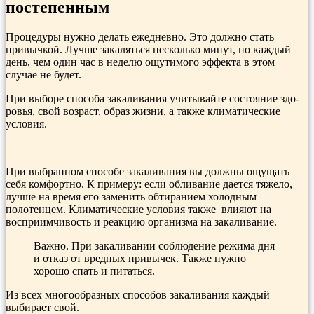
постепенным
Процедуры нужно делать ежедневно. Это должно стать
привыч­кой. Лучше закаляться несколько ми­нут, но каждый
день, чем один час в неделю ощутимого эффекта в этом
случае не будет.
При выборе способа закаливания учитывайте состояние здо­
ровья, свой возраст, об­раз жизни, а также климатические
условия.
При выбранном способе закаливания вы должны ощущать
себя комфортно. К примеру: если обли­вание дается тяжело,
лучше на вре­мя его заменить обтиранием холод­ным
полотенцем. Климатические условия также влияют на
восприим­чивость и реакцию организма на за­каливание.
Важно. При за­каливании со­блюдение режима дня
и отказ от вредных привычек. Так­же нужно
хорошо спать и питаться.
Из всех многообразных способов закаливания каждый
выбирает свой.