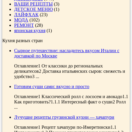
ВАШИ РЕЦЕПТЫ
(3)
ДЕТСКОЕ МЕНЮ
(1)
ЛАЙФХАК
(23)
МОДА
(102)
РЕМОНТ
(28)
японская кухня
(1)
Кухня разных стран
Сырное путешествие: насладитесь вкусом Италии с
доставкой по Москве
Оглавление1 От классики до региональных
деликатесов2 Доставка итальянских сыров: свежесть и
удобство3 ...
Готовим суши сами: вкусно и просто
Оглавление1 Классический ролл с лососем и авокадо1.1
Как приготовить?1.1.1 Интересный факт о суши2 Ролл
...
Лучушие рецепты грузинской кухни — хачапури
Оглавление1 Рецепт хачапури по-Имеретински1.1