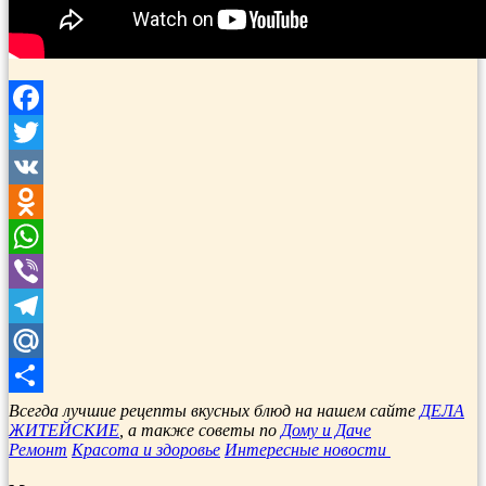
Facebook
Twitter
VK
Odnoklassniki
WhatsApp
Viber
Telegram
Mail.Ru
Отправить
Всегда лучшие рецепты вкусных блюд на нашем сайте
ДЕЛА
ЖИТЕЙСКИЕ
, а также советы по
Дому и Даче
Ремонт
Красота и здоровье
Интересные новости