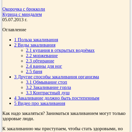
Окорочка с брокколи
Курица с миндалем
05.07.2013 г.
Оглавление
1
Польза закаливания
2
Виды закаливания
2.1
купания в открытых водоёмах
2.2
моржевание
2.3
обтирание
2.4
ванны для ног
2.5
баня
3
Другие способы закаливания организма
3.1
Обмывание стоп
3.2
Закаливание горла
3.3
Контрастный душ
4
Закаливание должно быть постепенным
5
Видео про закаливания
Как надо закаляться? Заниматься закаливанием могут только
здо­ровые люди.
К закаливанию мы приступаем, чтобы стать здо­ровыми, но