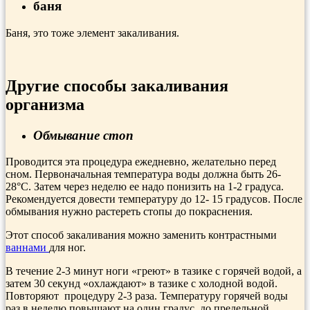
баня
Баня, это тоже элемент закаливания.
Другие способы закаливания
организма
Обмывание стоп
Прово­дится эта процедура ежедневно, же­лательно перед
сном. Первона­чальная температура воды дол­жна быть 26-
28°С. Затем через неделю ее надо понизить на 1-2 градуса.
Рекомендуется довести температуру до 12- 15 градусов. После
обмывания нужно рас­тереть стопы до покраснения.
Этот способ закаливания можно заменить контрастными
ваннами
для ног.
В течение 2-3 минут ноги «греют» в тазике с горячей водой, а
затем 30 секунд «охлаждают» в тазике с холодной водой.
Повто­ряют процедуру 2-3 раза. Темпера­туру горячей воды
раз в неделю по­вышают на один градус, до предельной