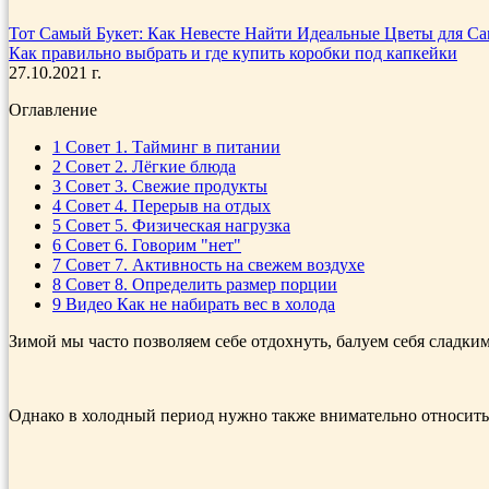
Тот Самый Букет: Как Невесте Найти Идеальные Цветы для С
Как правильно выбрать и где купить коробки под капкейки
27.10.2021 г.
Оглавление
1
Совет 1. Тайминг в питании
2
Совет 2. Лёгкие блюда
3
Совет 3. Свежие продукты
4
Совет 4. Перерыв на отдых
5
Совет 5. Физическая нагрузка
6
Совет 6. Говорим "нет"
7
Совет 7. Активность на свежем воздухе
8
Совет 8. Определить размер порции
9
Видео Как не набирать вес в холода
Зимой мы часто позволяем себе отдохнуть, балуем себя сладки
Однако в холодный период нужно также внимательно относитьс