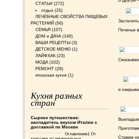
В другую 
СТАТЬИ
(272)
отдых
(25)
ЛЕЧЕБНЫЕ СВОЙСТВА ПИЩЕВЫХ
Застелить
РАСТЕНИЙ
(56)
СЕМЬЯ
(107)
Печенье в
ДОМ и ДАЧА
(140)
ВАШИ РЕЦЕПТЫ
(3)
ДЕТСКОЕ МЕНЮ
(1)
ЛАЙФХАК
(23)
Смазывае
МОДА
(102)
РЕМОНТ
(28)
японская кухня
(1)
и накрыва
Кухня разных
стран
Сырное путешествие:
Выкладыва
насладитесь вкусом Италии с
доставкой по Москве
Приготови
Оглавление1 От
Ставим на
классики до региональных