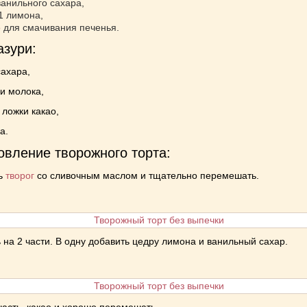
ванильного сахара,
1 лимона,
о
для смачивания печенья.
азури:
 сахара,
ки молока,
 ложки какао,
а.
овление творожного торта:
ь
творог
со сливочным маслом и тщательно перемешать.
 на 2 части. В одну добавить цедру лимона и ванильный сахар.