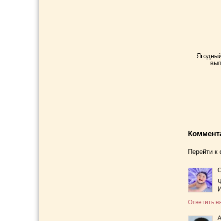
Ягодный
вып
Коммент
Перейти к
Ч
И
Ответить н