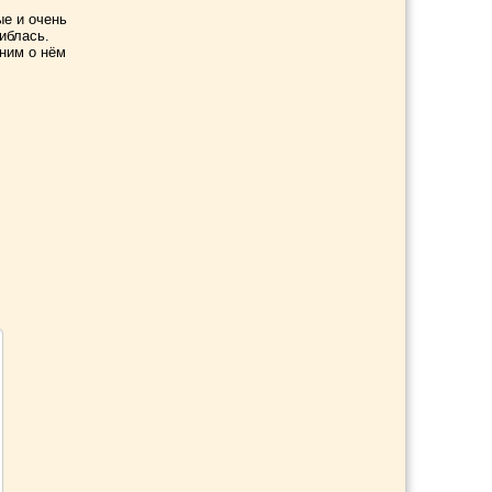
ые и очень
иблась.
мним о нём