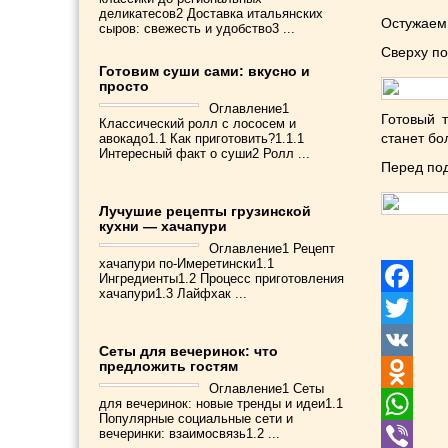
деликатесов2 Доставка итальянских
Остужаем
сыров: свежесть и удобство3 ...
Сверху по
Готовим суши сами: вкусно и
просто
Оглавление1
Готовый т
Классический ролл с лососем и
станет бо
авокадо1.1 Как приготовить?1.1.1
Интересный факт о суши2 Ролл ...
Перед по
Лучушие рецепты грузинской
кухни — хачапури
Оглавление1 Рецепт
хачапури по-Имеретински1.1
Ингредиенты1.2 Процесс приготовления
хачапури1.3 Лайфхак ...
Facebook
Twitter
Сеты для вечеринок: что
предложить гостям
VK
Оглавление1 Сеты
для вечеринок: новые тренды и идеи1.1
Odnoklass
Популярные социальные сети и
вечеринки: взаимосвязь1.2 ...
WhatsApp