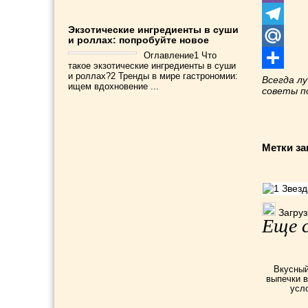
Viber
Экзотические ингредиенты в суши
Telegram
и роллах: попробуйте новое
Оглавление1 Что
Mail.Ru
такое экзотические ингредиенты в суши
и роллах?2 Тренды в мире гастрономии:
Отправит
Всегда л
ищем вдохновение ...
советы 
Метки за
Загрузк
Еще с
Вкусный
выпечки 
усл