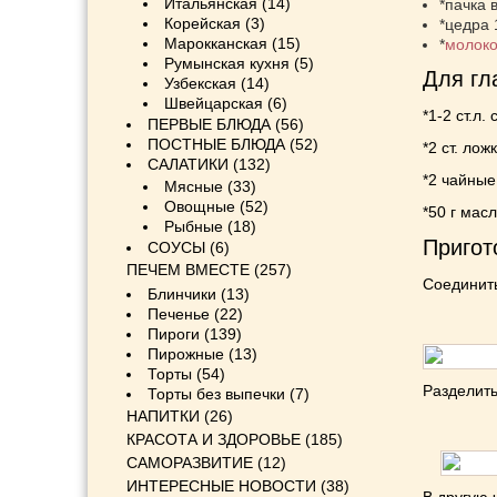
Итальянская
(14)
*пачка 
Корейская
(3)
*цедра 
Марокканская
(15)
*
молок
Румынская кухня
(5)
Для гл
Узбекская
(14)
Швейцарская
(6)
*1-2 ст.л.
ПЕРВЫЕ БЛЮДА
(56)
ПОСТНЫЕ БЛЮДА
(52)
*2 ст. лож
САЛАТИКИ
(132)
*2 чайные
Мясные
(33)
Овощные
(52)
*50 г масл
Рыбные
(18)
Пригот
СОУСЫ
(6)
ПЕЧЕМ ВМЕСТЕ
(257)
Соединит
Блинчики
(13)
Печенье
(22)
Пироги
(139)
Пирожные
(13)
Торты
(54)
Разделить
Торты без выпечки
(7)
НАПИТКИ
(26)
КРАСОТА И ЗДОРОВЬЕ
(185)
САМОРАЗВИТИЕ
(12)
ИНТЕРЕСНЫЕ НОВОСТИ
(38)