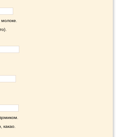
в молоке.
то).
 домиком.
, какао.