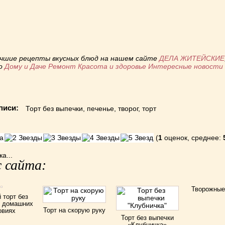
ь
учшие рецепты вкусных блюд на нашем сайте
ДЕЛА ЖИТЕЙСКИЕ
по
Дому и Даче
Ремонт
Красота и здоровье
Интересные новост
писи:
Торт без выпечки
,
печенье
,
творог
,
торт
(
1
оценок, среднее:
а...
 сайта:
Творожные
 торт без
в домашних
Торт на скорую руку
овиях
Торт без выпечки
«Клубничка»