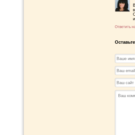
В
в
С
Ответить н
Оставьте