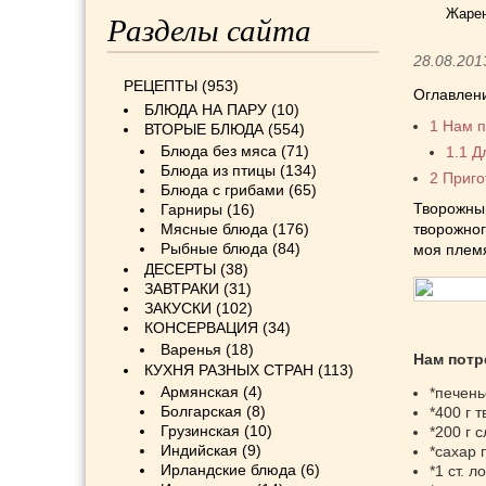
Жарен
Разделы сайта
28.08.201
РЕЦЕПТЫ
(953)
Оглавлен
БЛЮДА НА ПАРУ
(10)
1
Нам п
ВТОРЫЕ БЛЮДА
(554)
Блюда без мяса
(71)
1.1
Дл
Блюда из птицы
(134)
2
Приго
Блюда с грибами
(65)
Творожны
Гарниры
(16)
Мясные блюда
(176)
творожног
Рыбные блюда
(84)
моя плем
ДЕСЕРТЫ
(38)
ЗАВТРАКИ
(31)
ЗАКУСКИ
(102)
КОНСЕРВАЦИЯ
(34)
Варенья
(18)
Нам потр
КУХНЯ РАЗНЫХ СТРАН
(113)
Армянская
(4)
*печень
Болгарская
(8)
*400 г т
Грузинская
(10)
*200 г 
Индийская
(9)
*сахар 
Ирландские блюда
(6)
*1 ст. л