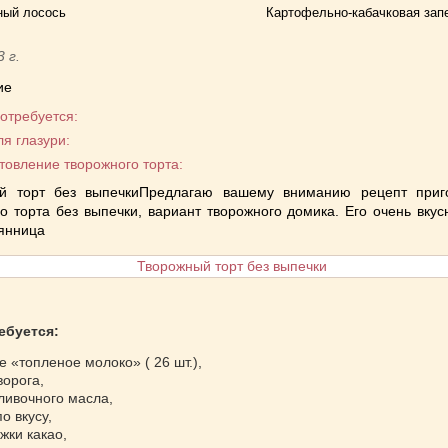
ый лосось
Картофельно-кабачковая зап
3 г.
ие
отребуется:
я глазури:
товление творожного торта:
й торт без выпечкиПредлагаю вашему вниманию рецепт приг
о торта без выпечки, вариант творожного домика. Его очень вкус
янница
ебуется:
е «топленое молоко» ( 26 шт.),
ворога,
сливочного масла,
по вкусу,
ожки какао,