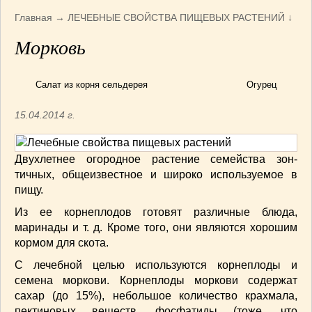
Армянская
(4)
Главная
→
ЛЕЧЕБНЫЕ СВОЙСТВА ПИЩЕВЫХ РАСТЕНИЙ
↓
Болгарская
(8)
Морковь
Грузинская
(10)
Индийская
(9)
Ирландские блюда
(6)
Салат из корня сельдерея
Огурец
Итальянская
(14)
15.04.2014 г.
Корейская
(3)
Марокканская
(15)
Румынская кухня
(5)
Двухлетнее огородное растение семейства зон­
тичных, общеизвестное и широко используемое в
Узбекская
(14)
пищу.
Швейцарская
(6)
ПЕРВЫЕ БЛЮДА
(56)
Из ее корнеплодов готовят различные блюда,
маринады и т. д. Кроме того, они являются хо­рошим
ПОСТНЫЕ БЛЮДА
(52)
кормом для скота.
САЛАТИКИ
(132)
С лечебной целью используются корнепло­ды и
Мясные
(33)
семена моркови. Корнеплоды моркови со­держат
Овощные
(52)
сахар (до 15%), небольшое количество крахмала,
Рыбные
(18)
пектиновых веществ, фосфатиды (тоже, что