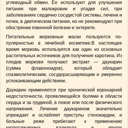
углеводный обмен. Ее используют для улучше­ния
ВАШИ РЕЦЕПТЫ
(3)
питания при малокровии и упадке сил, при
ДЕТСКОЕ МЕНЮ
(1)
заболеваниях сердечно сосудистой системы, пе­чени и
ЛАЙФХАК
(23)
почек, в диетическом питании, но не ре­комендуют при
обострении язвенной болезни и энтерите.
МОДА
(102)
РЕМОНТ
(28)
Питательные морковные маски пользуются по­
пулярностью в лечебной косметике.В настоящее
японская кухня
(1)
время морковь используется как один из основных
растительных источников для получения каротина. Из
плодов моркови полу­чают экстракт — даукарин
(сумма флавоноидов), который обладает
спазмолитическим, сосу­дорасширяющим и умеренно
успокаивающим действием.
Даукарин применяется при хрони­ческой коронарной
недостаточности, проявляю­щейся болями в области
сердца и за грудиной, в покое или после физического
напряжения. Лечение даукарином значительно
упреждает и ос­лабляет приступы стенокардии, и
больные ре­же прибегают к применению
нитроглицерина, валидола и других