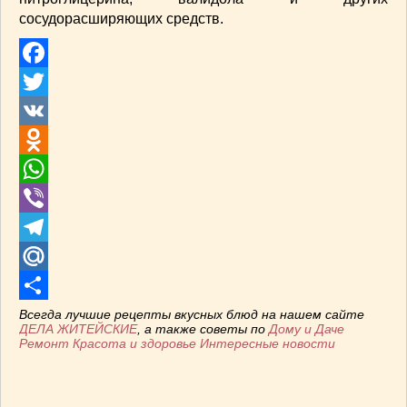
сосудорасширяющих средств.
Facebook
Twitter
VK
Odnoklassniki
WhatsApp
Viber
Telegram
Mail.Ru
Отправить
Всегда лучшие рецепты вкусных блюд на нашем сайте
ДЕЛА ЖИТЕЙСКИЕ
, а также советы по
Дому и Даче
Ремонт
Красота и здоровье
Интересные новости