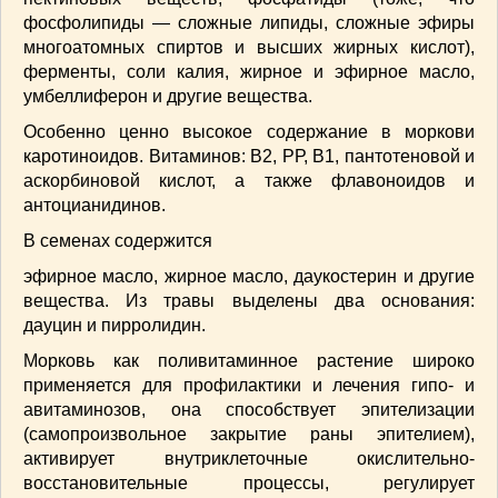
СОУСЫ
(6)
фосфолипиды — сложные липиды, сложные эфиры
ПЕЧЕМ ВМЕСТЕ
(257)
многоатомных спиртов и высших жирных кислот),
Блинчики
(13)
ферменты, соли калия, жирное и эфирное масло,
умбеллиферон и другие вещества.
Печенье
(22)
Пироги
(139)
Особенно ценно высокое содержание в мор­кови
каротиноидов. Витаминов: В
2
, РР, В
1
, пантотеновой и
Пирожные
(13)
ас­корбиновой кислот, а также флавоноидов и
Торты
(54)
антоцианидинов.
Торты без выпечки
(7)
В семенах содержится
НАПИТКИ
(26)
КРАСОТА И ЗДОРОВЬЕ
(185)
эфирное масло, жирное масло, даукостерин и другие
вещества. Из травы выделены два основания:
САМОРАЗВИТИЕ
(12)
дауцин и пирролидин.
ИНТЕРЕСНЫЕ НОВОСТИ
(38)
СТАТЬИ
(272)
Морковь как поливитаминное растение широ­ко
применяется для профилактики и лечения гипо- и
отдых
(25)
авитаминозов, она способствует эпителизации
ЛЕЧЕБНЫЕ СВОЙСТВА ПИЩЕВЫХ РАСТЕНИЙ
(самопроизвольное закрытие раны эпителием),
(56)
активирует внутриклеточные окислительно-
СЕМЬЯ
(107)
восстановительные процессы, регулирует
ДОМ и ДАЧА
(140)