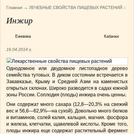
Армянская
(4)
Главная
→
ЛЕЧЕБНЫЕ СВОЙСТВА ПИЩЕВЫХ РАСТЕНИЙ
↓
Болгарская
(8)
Инжир
Грузинская
(10)
Индийская
(9)
Ирландские блюда
(6)
Ежевика
Кабачки
Итальянская
(14)
16.04.2014 г.
Корейская
(3)
Марокканская
(15)
Румынская кухня
(5)
Однодомное или двудомное листопадное дере­во
семейства тутовых. В диком состоянии встречается в
Узбекская
(14)
Закавказье, Крыму и Средней Азии на каменистых
Швейцарская
(6)
открытых склонах. Ши­роко разводится в садах южной
ПЕРВЫЕ БЛЮДА
(56)
зоны России. Соплодия (плоды) инжира очень ценны.
ПОСТНЫЕ БЛЮДА
(52)
Они содержат много сахара (12,8—20,3% на свежий
САЛАТИКИ
(132)
вес и 56,6—62,9%—на сухой). Довольно много белков
Мясные
(33)
и витаминов, солей калия, кальция, магния. фосфора
Овощные
(52)
и железа, клет­чатки, щавелевой кислоты. Кроме того,
Рыбные
(18)
плоды инжира еще содержат расти­тельный фермент