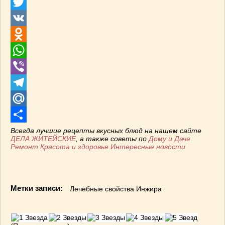
Facebook
ВАШИ РЕЦЕПТЫ
(3)
Twitter
ДЕТСКОЕ МЕНЮ
(1)
VK
ЛАЙФХАК
(23)
МОДА
(102)
Odnoklassniki
РЕМОНТ
(28)
WhatsApp
японская кухня
(1)
Viber
Telegram
Mail.Ru
Отправить
Всегда лучшие рецепты вкусных блюд на нашем сайте
ДЕЛА ЖИТЕЙСКИЕ
, а также советы по
Дому и Даче
Ремонт
Красота и здоровье
Интересные новости
Метки записи:
Лечебные свойства Инжира