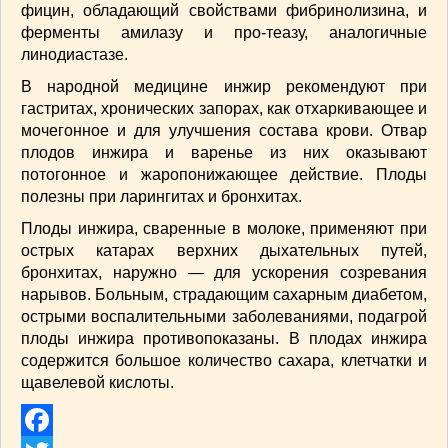
фицин, обладающий свойствами фибринолизина, и
СОУСЫ
(6)
ферменты амилазу и про-теазу, аналогичные
ПЕЧЕМ ВМЕСТЕ
(257)
линодиастазе.
Блинчики
(13)
В народной медицине инжир рекомендуют при
Печенье
(22)
гастритах, хронических запорах, как отхар­кивающее и
Пироги
(139)
мочегонное и для улучшения сос­тава крови. Отвар
Пирожные
(13)
плодов инжира и варенье из них оказывают
Торты
(54)
потогонное и жаропонижающее действие. Плоды
Торты без выпечки
(7)
полезны при ларингитах и бронхитах.
НАПИТКИ
(26)
Плоды инжира, сваренные в молоке, применя­ют при
КРАСОТА И ЗДОРОВЬЕ
(185)
острых катарах верхних дыхательных путей,
САМОРАЗВИТИЕ
(12)
бронхитах, наружно — для ускорения созревания
нарывов. Больным, страдающим сахарным диабетом,
ИНТЕРЕСНЫЕ НОВОСТИ
(38)
ост­рыми воспалительными заболеваниями, подаг­рой
СТАТЬИ
(272)
плоды инжира противопоказаны. В плодах инжира
отдых
(25)
содержится большое количество сахара, клетчатки и
ЛЕЧЕБНЫЕ СВОЙСТВА ПИЩЕВЫХ РАСТЕНИЙ
щавелевой кислоты.
(56)
СЕМЬЯ
(107)
ДОМ и ДАЧА
(140)