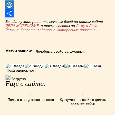
Telegram
ВАШИ РЕЦЕПТЫ
(3)
ДЕТСКОЕ МЕНЮ
(1)
Mail.Ru
ЛАЙФХАК
(23)
Отправить
Всегда лучшие рецепты вкусных блюд на нашем сайте
МОДА
(102)
ДЕЛА ЖИТЕЙСКИЕ
, а также советы по
Дому и Даче
Ремонт
Красота и здоровье
Интересные новости
РЕМОНТ
(28)
японская кухня
(1)
Метки записи:
Лечебные свойства Ежевики
(Пока оценок нет)
Загрузка...
Еще с сайта:
Польза и вред какао порошка
Куркумин – способ не делать
тяжелый выбор