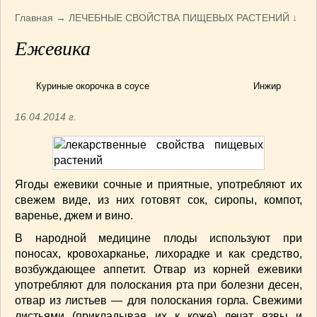
Армянская
(4)
Главная
→
ЛЕЧЕБНЫЕ СВОЙСТВА ПИЩЕВЫХ РАСТЕНИЙ
↓
Болгарская
(8)
Ежевика
Грузинская
(10)
Индийская
(9)
Ирландские блюда
(6)
Куриные окорочка в соусе
Инжир
Итальянская
(14)
16.04.2014 г.
Корейская
(3)
Марокканская
(15)
Румынская кухня
(5)
Узбекская
(14)
Ягоды ежевики сочные и приятные, употреб­ляют их
Швейцарская
(6)
свежем виде, из них готовят сок, сиропы, компот,
ПЕРВЫЕ БЛЮДА
(56)
варенье, джем и вино.
ПОСТНЫЕ БЛЮДА
(52)
В народной медицине плоды используют при
САЛАТИКИ
(132)
поносах, кровохарканье, лихорадке и как сред­ство,
возбуждающее аппетит. Отвар из корней ежевики
Мясные
(33)
употребляют для полоскания рта при болезни десен,
Овощные
(52)
отвар из листьев — для полоска­ния горла. Свежими
Рыбные
(18)
листьями (прикладывая их к коже) лечат язвы и