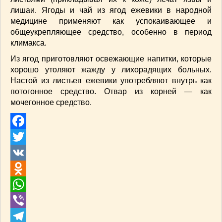
СОУСЫ
(6)
лишаи. Ягоды и чай из ягод ежевики в народной
ПЕЧЕМ ВМЕСТЕ
(257)
медицине применяют как успокаивающее и
Блинчики
(13)
общеукрепляющее сред­ство, особенно в период
климакса.
Печенье
(22)
Пироги
(139)
Из ягод приготовляют освежающие напитки, которые
хорошо утоляют жажду у лихорадящих больных.
Пирожные
(13)
Настой из листьев ежевики употреб­ляют внутрь как
Торты
(54)
потогонное средство. Отвар из корней — как
Торты без выпечки
(7)
мочегонное средство.
НАПИТКИ
(26)
КРАСОТА И ЗДОРОВЬЕ
(185)
САМОРАЗВИТИЕ
(12)
Facebook
ИНТЕРЕСНЫЕ НОВОСТИ
(38)
Twitter
СТАТЬИ
(272)
VK
отдых
(25)
Odnoklassniki
ЛЕЧЕБНЫЕ СВОЙСТВА ПИЩЕВЫХ РАСТЕНИЙ
(56)
WhatsApp
СЕМЬЯ
(107)
Viber
ДОМ и ДАЧА
(140)