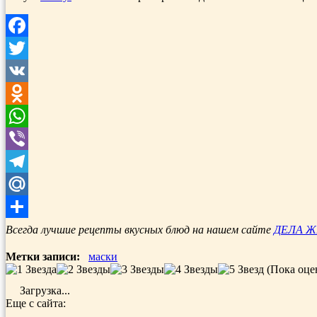
Facebook
Twitter
VK
Odnoklassniki
WhatsApp
Viber
Telegram
Mail.Ru
Отправить
Всегда лучшие рецепты вкусных блюд на нашем сайте
ДЕЛА 
Метки записи:
маски
(Пока оце
Загрузка...
Еще с сайта: