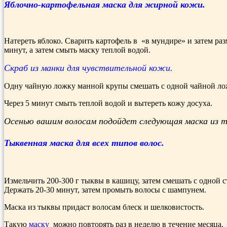
Яблочно-картофельная маска для жирной кожи.
Натереть яблоко. Сварить картофель в «в мундире» и затем раз
минут, а затем смыть маску теп­лой водой.
Скраб из манки для чувстви­тельной кожи.
Одну чайную ложку манной крупы сме­шать с одной чайной ло
Через 5 минут смыть теплой водой и вытереть кожу досуха.
Осенью вашим волосам подойдет следующая маска из 
Тыквенная маска для всех ти­пов волос.
Измельчить 200-300 г тыквы в кашицу, затем смешать с одной 
Держать 20-30 минут, затем промыть волосы с шампунем.
Маска из тыквы придаст волосам блеск и шелковистость.
Такую
маску
можно повторять раз в неделю в течение месяца.