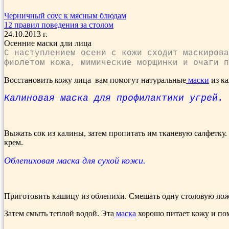
Черничный соус к мясным блюдам
12 правил поведения за столом
24.10.2013 г.
Осенние маски дли лица
С наступлением осени с кожи схо­дит маскирова
фиолетом кожа, мимические мор­щинки и очаги 
Восстановить кожу лица вам помогут натуральные
маски
из ка
Калиновая маска для профилактики угрей.
Выжать со­к из калины, затем пропитать им тканевую сал­фетку
крем.
Облепиховая маска для сухой кожи.
Приготовить каши­цу из облепихи. Смешать одну столовую лож
Затем смыть теплой водой. Эта
маска
хо­рошо питает кожу и пом