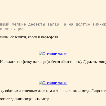
вший мелкие дефек­ты загар, а на долгую зимню
пигментации.
лины, облепихи, яблок и картофеля.
. Наложить салфетку на лицо (избе­гая области век), Держать ми
ку облепихи с яичным желтком и чайной ложкой меда. Лицо слег
огает доль­ше сохранить загар.