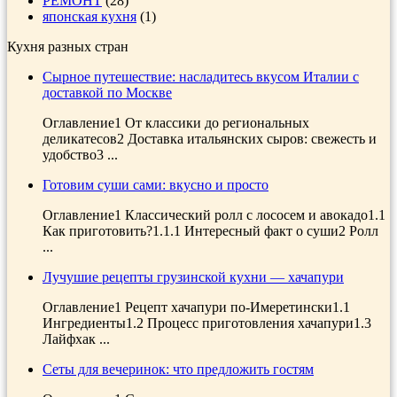
РЕМОНТ
(28)
японская кухня
(1)
Кухня разных стран
Сырное путешествие: насладитесь вкусом Италии с
доставкой по Москве
Оглавление1 От классики до региональных
деликатесов2 Доставка итальянских сыров: свежесть и
удобство3 ...
Готовим суши сами: вкусно и просто
Оглавление1 Классический ролл с лососем и авокадо1.1
Как приготовить?1.1.1 Интересный факт о суши2 Ролл
...
Лучушие рецепты грузинской кухни — хачапури
Оглавление1 Рецепт хачапури по-Имеретински1.1
Ингредиенты1.2 Процесс приготовления хачапури1.3
Лайфхак ...
Сеты для вечеринок: что предложить гостям