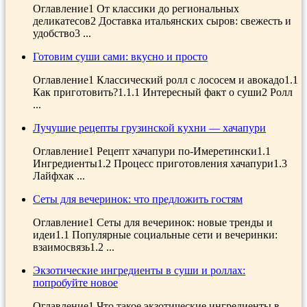
Оглавление1 От классики до региональных
деликатесов2 Доставка итальянских сыров: свежесть и
удобство3 ...
Готовим суши сами: вкусно и просто
Оглавление1 Классический ролл с лососем и авокадо1.1
Как приготовить?1.1.1 Интересный факт о суши2 Ролл
...
Лучушие рецепты грузинской кухни — хачапури
Оглавление1 Рецепт хачапури по-Имеретински1.1
Ингредиенты1.2 Процесс приготовления хачапури1.3
Лайфхак ...
Сеты для вечеринок: что предложить гостям
Оглавление1 Сеты для вечеринок: новые тренды и
идеи1.1 Популярные социальные сети и вечеринки:
взаимосвязь1.2 ...
Экзотические ингредиенты в суши и роллах:
попробуйте новое
Оглавление1 Что такое экзотические ингредиенты в