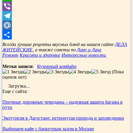
WhatsApp
Viber
Telegram
Mail.Ru
Отправить
Всегда лучшие рецепты вкусных блюд на нашем сайте
ДЕЛА
ЖИТЕЙСКИЕ
, а также советы по
Дому и Даче
Ремонт
Красота и здоровье
Интересные новости
Метки записи:
Кухонный комбайн
(Пока
оценок нет)
Загрузка...
Еще с сайта:
Прочные дорожные чемоданы – надежная защита багажа в
пути
Экотуризм в Дагестане: нетронутая природа и заповедники
Выбираем кафе с банкетным залом в Москве