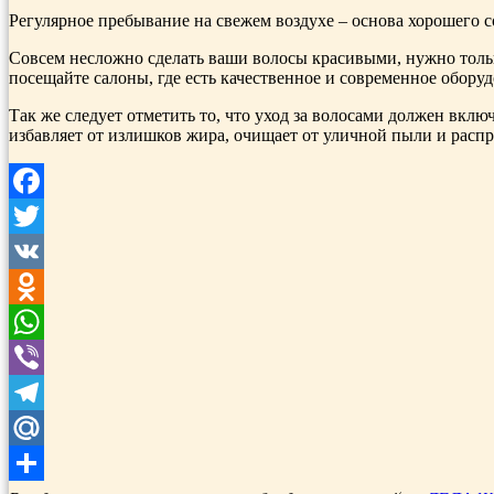
Регулярное пребывание на свежем воздухе – основа хорошего с
Совсем несложно сделать ваши волосы красивыми, нужно только
посещайте салоны, где есть качественное и современное обору
Так же следует отметить то, что уход за волосами должен вклю
избавляет от излишков жира, очищает от уличной пыли и расп
Facebook
Twitter
VK
Odnoklassniki
WhatsApp
Viber
Telegram
Mail.Ru