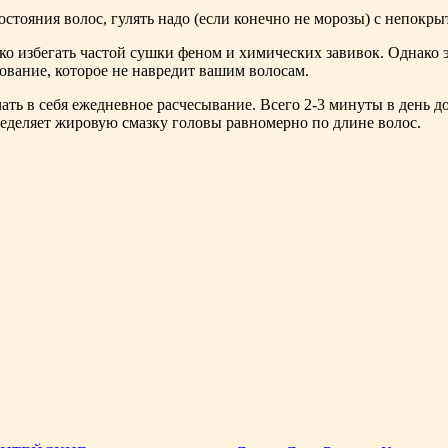
остояния волос, гулять надо (если конечно не морозы) с непокр
 избегать частой сушки феном и химических завивок. Однако это
дование, которое не навредит вашим волосам.
чать в себя ежедневное расчесывание. Всего 2-3 минуты в день д
ределяет жировую смазку головы равномерно по длине волос.