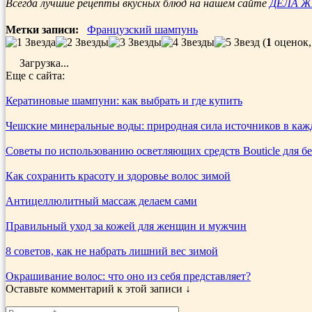
Отправить
Всегда лучшие рецепты вкусных блюд на нашем сайте
ДЕЛА 
Метки записи:
Французский шампунь
(
1
оценок,
Загрузка...
Еще с сайта:
Кератиновые шампуни: как выбрать и где купить
Чешские минеральные воды: природная сила источников в каж
Советы по использованию осветляющих средств Bouticle для б
Как сохранить красоту и здоровье волос зимой
Антицеллюлитный массаж делаем сами
Правильный уход за кожей для женщин и мужчин
8 советов, как не набрать лишний вес зимой
Окрашивание волос: что оно из себя представляет?
Оставьте комментарий к этой записи ↓