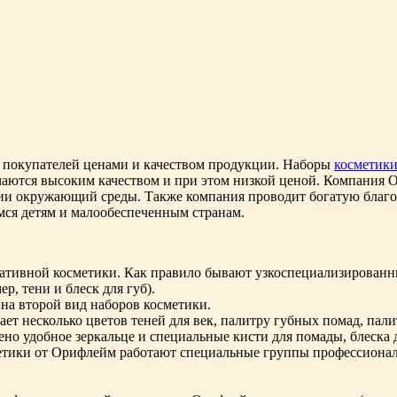
х покупателей ценами и качеством продукции. Наборы
косметик
аются высоким качеством и при этом низкой ценой. Компания О
янии окружающий среды. Также компания проводит богатую благо
ся детям и малообеспеченным странам.
ативной косметики. Как правило бывают узкоспециализированны
р, тени и блеск для губ).
на второй вид наборов косметики.
т несколько цветов теней для век, палитру губных помад, палит
о удобное зеркальце и специальные кисти для помады, блеска дл
метики от Орифлейм работают специальные группы профессиона