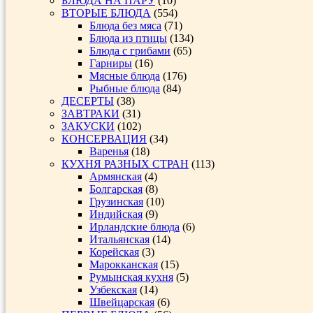
БЛЮДА НА ПАРУ
(10)
ВТОРЫЕ БЛЮДА
(554)
Блюда без мяса
(71)
Блюда из птицы
(134)
Блюда с грибами
(65)
Гарниры
(16)
Мясные блюда
(176)
Рыбные блюда
(84)
ДЕСЕРТЫ
(38)
ЗАВТРАКИ
(31)
ЗАКУСКИ
(102)
КОНСЕРВАЦИЯ
(34)
Варенья
(18)
КУХНЯ РАЗНЫХ СТРАН
(113)
Армянская
(4)
Болгарская
(8)
Грузинская
(10)
Индийская
(9)
Ирландские блюда
(6)
Итальянская
(14)
Корейская
(3)
Марокканская
(15)
Румынская кухня
(5)
Узбекская
(14)
Швейцарская
(6)