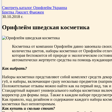
Смотреть каталог Орифлейм Украина
Бритва Джилет Фьюжен
30.10.2018 г.
Орифлейм шведская косметика
Косметика от компании Орифлейм давно завоевала свои
количества цветов, наборы косметики от Орифлейм отлич
которая беспокоится об природе и экологическом состо
автоматически жертвуете средства на помощь нуждающим
Как выбрать?
Наборы косметики представляют собой комплект средств декор
губ, и наборы, включающие сразу несколько предметов (наприме
Положительные отзывы можно найти как на первый вид, так и 
Стандартный вариант универсального набора косметики включае
корректор для формы лица. Также в каждом наборе предусмотрен
Как правило, над дизайном и содержание каждого набора кос
косметики был неповторимым.
Как купить и сколько стоит?