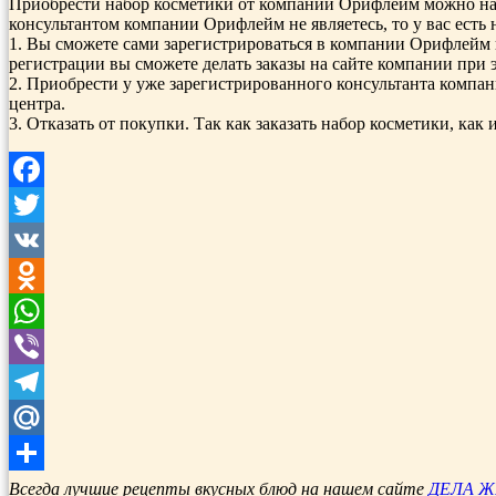
Приобрести набор косметики от компании Орифлейм можно на 
консультантом компании Орифлейм не являетесь, то у вас есть
1. Вы сможете сами зарегистрироваться в компании Орифлейм и
регистрации вы сможете делать заказы на сайте компании при 
2. Приобрести у уже зарегистрированного консультанта компании
центра.
3. Отказать от покупки. Так как заказать набор косметики, 
Facebook
Twitter
VK
Odnoklassniki
WhatsApp
Viber
Telegram
Mail.Ru
Отправить
Всегда лучшие рецепты вкусных блюд на нашем сайте
ДЕЛА 