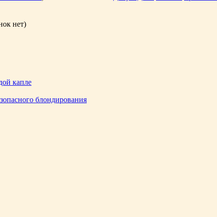
нок нет)
дой капле
езопасного блондирования