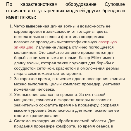
СОУСЫ
(6)
По характеристикам оборудование Cynosure
отличается от устаревших моделей других брендов и
ПЕЧЕМ ВМЕСТЕ
(257)
имеет плюсы:
Блинчики
(13)
Четко выверенная длина волны и возможность ее
Печенье
(22)
корректировки в зависимости от толщины, цвета
Пироги
(139)
нежелательных волос и фототипа эпидермиса
Пирожные
(13)
позволяют проводить высокоэффективную
лазерную
эпиляцию
. Излучение лазера отлично поглощается
Торты
(54)
меланином. Это свойство активно применяется для
Торты без выпечки
(7)
борьбы с пигментными пятнами. Лазер Elite+ имеет
длину волны, которая также подходит для борьбы с
НАПИТКИ
(26)
сосудистой сеточкой, краснотой и омоложения дермы
КРАСОТА И ЗДОРОВЬЕ
(185)
лица с симптомами фотостарения.
За короткое время, в течение одного посещения клиники
САМОРАЗВИТИЕ
(12)
можно выполнить целый комплекс процедур, учитывая
ИНТЕРЕСНЫЕ НОВОСТИ
(38)
пожелания человека.
СТАТЬИ
Уменьшение сеанса по времени. За счет своей
(272)
мощности, точности и скорости лазеры позволяют
отдых
(25)
значительно сократить время на процедуру, сохраняя
ЛЕЧЕБНЫЕ СВОЙСТВА ПИЩЕВЫХ РАСТЕНИЙ
высокий уровень безопасности для кожи, исключая ее
(56)
ожоги и травмирование.
Система охлаждения обрабатываемой области. Для
СЕМЬЯ
(107)
придания процедуре комфорта, во время сеанса в
ДОМ и ДАЧА
(140)