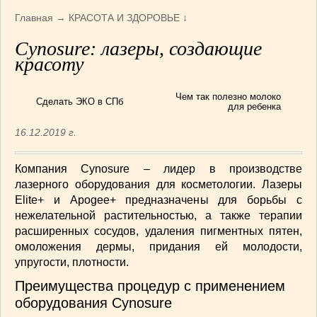
Армянская
(4)
Главная
→
КРАСОТА И ЗДОРОВЬЕ
↓
Болгарская
(8)
Cynosure: лазеры, создающие
Грузинская
(10)
красоту
Индийская
(9)
Ирландские блюда
(6)
Чем так полезно молоко
Сделать ЭКО в СПб
Итальянская
(14)
для ребенка
Корейская
(3)
16.12.2019 г.
Марокканская
(15)
Румынская кухня
(5)
Компания Cynosure – лидер в производстве
Узбекская
(14)
лазерного оборудования для косметологии. Лазеры
Швейцарская
(6)
Elite+ и Apogee+ предназначены для борьбы с
ПЕРВЫЕ БЛЮДА
(56)
нежелательной растительностью, а также терапии
расширенных сосудов, удаления пигментных пятен,
ПОСТНЫЕ БЛЮДА
(52)
омоложения дермы, придания ей молодости,
САЛАТИКИ
(132)
упругости, плотности.
Мясные
(33)
Преимущества процедур с применением
Овощные
(52)
оборудования Cynosure
Рыбные
(18)