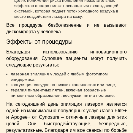
целях понижения риска появления нежелательных
эффектов аппарат может оснащаться охлаждающей
ВАШИ РЕЦЕПТЫ
(3)
системой, которая подает поток холодного воздуха в
ДЕТСКОЕ МЕНЮ
(1)
место воздействия лазера на кожу.
ЛАЙФХАК
(23)
Все процедуры безболезненны и не вызывают
МОДА
(102)
дискомфорта у человека.
РЕМОНТ
(28)
Эффекты от процедуры
японская кухня
(1)
Благодаря использованию инновационного
оборудования Cynosure пациенты могут получить
следующие результаты:
лазерная эпиляция у людей с любым фототипом
эпидермиса;
коагуляция сосудов на нижних конечностях или лице;
терапия пигментных пятен, включая возрастные
пигментные образования, веснушки, пятна постакне.
На сегодняшний день эпиляция лазером является
одной из максимально популярных услуг. Лазер Elite+
и Apogee+ от Cynosure – отличные лазеры для этих
целей. Они быстродействующие, безвредные,
результативные. Благодаря им все сеансы по борьбе