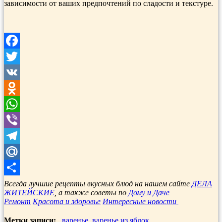
зависимости от ваших предпочтений по сладости и текстуре.
Facebook
Twitter
VK
Odnoklassniki
WhatsApp
Viber
Telegram
Mail.Ru
Отправить
Всегда лучшие рецепты вкусных блюд на нашем сайте
ДЕЛА
ЖИТЕЙСКИЕ
, а также советы по
Дому и Даче
Ремонт
Красота и здоровье
Интересные новости
Метки записи:
варенье
,
варенье из яблок