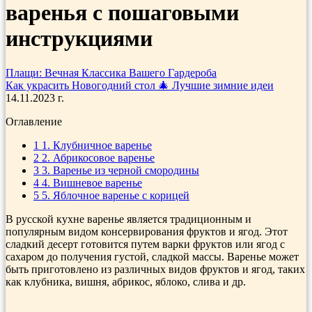
варенья с пошаговыми
инструкциями
Плащи: Вечная Классика Вашего Гардероба
Как украсить Новогодний стол 🎄 Лучшие зимние идеи
14.11.2023 г.
Оглавление
1
1. Клубничное варенье
2
2. Абрикосовое варенье
3
3. Варенье из черной смородины
4
4. Вишневое варенье
5
5. Яблочное варенье с корицей
В русской кухне варенье является традиционным и
популярным видом консервирования фруктов и ягод. Этот
сладкий десерт готовится путем варки фруктов или ягод с
сахаром до получения густой, сладкой массы. Варенье может
быть приготовлено из различных видов фруктов и ягод, таких
как клубника, вишня, абрикос, яблоко, слива и др.