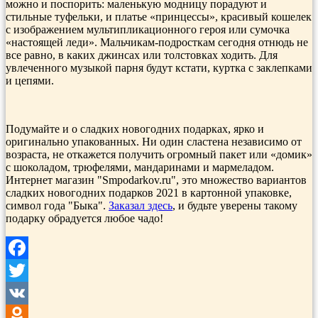
можно и поспорить: маленькую модницу порадуют и
стильные туфельки, и платье «принцессы», красивый кошелек
с изображением мультипликационного героя или сумочка
«настоящей леди». Мальчикам-подросткам сегодня отнюдь не
все равно, в каких джинсах или толстовках ходить. Для
увлеченного музыкой парня будут кстати, куртка с заклепками
и цепями.
Подумайте и о сладких новогодних подарках, ярко и
оригинально упакованных. Ни один сластена независимо от
возраста, не откажется получить огромный пакет или «домик»
с шоколадом, трюфелями, мандаринами и мармеладом.
Интернет магазин "Smpodarkov.ru", это множество вариантов
сладких новогодних подарков 2021 в картонной упаковке,
символ года "Быка".
Заказал здесь
, и будьте уверены такому
подарку обрадуется любое чадо!
Facebook
Twitter
VK