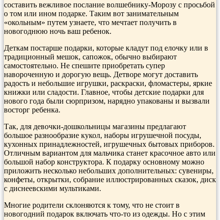
составить вежливое послание волшебнику-Морозу с просьбой
о том или ином подарке. Таким вот занимательным
«окольным» путем узнаете, что мечтает получить в
новогоднюю ночь ваш ребенок.
Деткам постарше подарки, которые кладут под елочку или в
традиционный мешок, сапожок, обычно выбирают
самостоятельно. Не спешите приобретать супер
навороченную и дорогую вещь. Детворе могут доставить
радость и небольшие игрушки, раскраски, фломастеры, яркие
книжки или сладости. Главное, чтобы детские подарки для
нового года были сюрпризом, нарядно упакованы и вызвали
восторг ребенка.
Так, для девочки-дошкольницы магазины предлагают
большое разнообразие кукол, наборы игрушечной посуды,
кухонных принадлежностей, игрушечных бытовых приборов.
Отличным вариантом для мальчика станет красочное авто или
большой набор конструктора. К подарку основному можно
приложить несколько небольших дополнительных: сувениры,
конфеты, открытки, собрание иллюстрированных сказок, диск
с диснеевскими мультиками.
Многие родители склоняются к тому, что не стоит в
новогодний подарок включать что-то из одежды. Но с этим