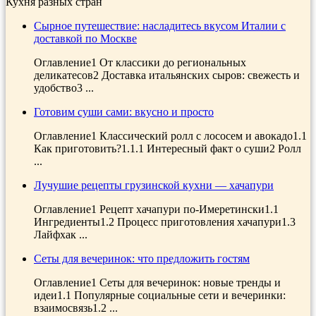
Кухня разных стран
Сырное путешествие: насладитесь вкусом Италии с
доставкой по Москве
Оглавление1 От классики до региональных
деликатесов2 Доставка итальянских сыров: свежесть и
удобство3 ...
Готовим суши сами: вкусно и просто
Оглавление1 Классический ролл с лососем и авокадо1.1
Как приготовить?1.1.1 Интересный факт о суши2 Ролл
...
Лучушие рецепты грузинской кухни — хачапури
Оглавление1 Рецепт хачапури по-Имеретински1.1
Ингредиенты1.2 Процесс приготовления хачапури1.3
Лайфхак ...
Сеты для вечеринок: что предложить гостям
Оглавление1 Сеты для вечеринок: новые тренды и
идеи1.1 Популярные социальные сети и вечеринки:
взаимосвязь1.2 ...