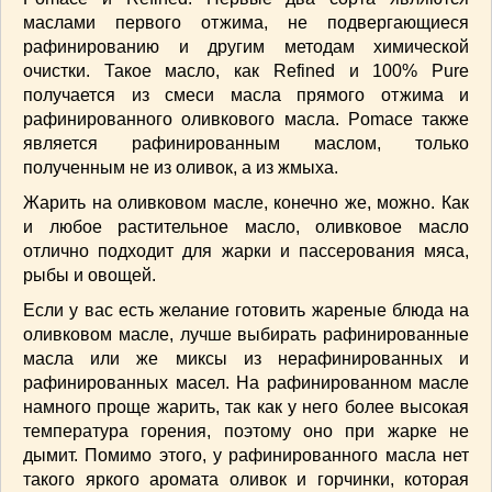
СОУСЫ
(6)
маслами первого отжима, не подвергающиеся
ПЕЧЕМ ВМЕСТЕ
(257)
рафинированию и другим методам химической
Блинчики
(13)
очистки. Такое масло, как Refined и 100% Pure
получается из смеси масла прямого отжима и
Печенье
(22)
рафинированного оливкового масла. Pomace также
Пироги
(139)
является рафинированным маслом, только
Пирожные
(13)
полученным не из оливок, а из жмыха.
Торты
(54)
Жарить на оливковом масле, конечно же, можно. Как
Торты без выпечки
(7)
и любое растительное масло, оливковое масло
НАПИТКИ
(26)
отлично подходит для жарки и пассерования мяса,
КРАСОТА И ЗДОРОВЬЕ
(185)
рыбы и овощей.
САМОРАЗВИТИЕ
(12)
Если у вас есть желание готовить жареные блюда на
ИНТЕРЕСНЫЕ НОВОСТИ
(38)
оливковом масле, лучше выбирать рафинированные
СТАТЬИ
(272)
масла или же миксы из нерафинированных и
рафинированных масел. На рафинированном масле
отдых
(25)
намного проще жарить, так как у него более высокая
ЛЕЧЕБНЫЕ СВОЙСТВА ПИЩЕВЫХ РАСТЕНИЙ
(56)
температура горения, поэтому оно при жарке не
дымит. Помимо этого, у рафинированного масла нет
СЕМЬЯ
(107)
такого яркого аромата оливок и горчинки, которая
ДОМ и ДАЧА
(140)