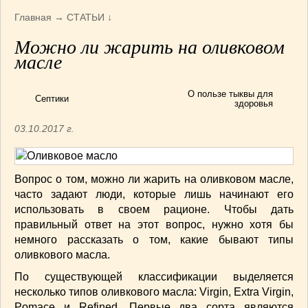
Армянская
(4)
Главная
→
СТАТЬИ
↓
Болгарская
(8)
Можно ли жарить на оливковом
Грузинская
(10)
масле
Индийская
(9)
Ирландские блюда
(6)
О пользе тыквы для
Септики
Итальянская
(14)
здоровья
Корейская
(3)
03.10.2017 г.
Марокканская
(15)
Румынская кухня
(5)
Узбекская
(14)
Вопрос о том, можно ли жарить на оливковом масле,
Швейцарская
(6)
часто задают люди, которые лишь начинают его
ПЕРВЫЕ БЛЮДА
(56)
использовать в своем рационе. Чтобы дать
правильный ответ на этот вопрос, нужно хотя бы
ПОСТНЫЕ БЛЮДА
(52)
немного рассказать о том, какие бывают типы
САЛАТИКИ
(132)
оливкового масла.
Мясные
(33)
По существующей классификации выделяется
Овощные
(52)
несколько типов оливкового масла: Virgin, Extra Virgin,
Рыбные
(18)
Pomace и Refined. Первые два сорта являются