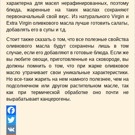
характерна для масел нерафинированных, поэтому
ВАШИ РЕЦЕПТЫ
(3)
блюда, жаренные на таких маслах сохраняют
ДЕТСКОЕ МЕНЮ
(1)
первоначальный свой вкус. Из натурального Virgin и
ЛАЙФХАК
(23)
Extra Virgin оливкового масла лучше готовить салаты,
добавлять его в супы и т.д.
МОДА
(102)
РЕМОНТ
(28)
Стоит также сказать о том, что все полезные свойства
японская кухня
(1)
оливкового масла будут сохранены лишь в том
случае, если его добавляют в готовые блюда. Если же
вы любите овощи, приготовленные на сковороде, вы
должны помнить о том, что при жарке оливковое
масло утрачивает свои уникальные характеристики.
Но все-таки жарить на нем намного полезнее, чем на
подсолнечном или другом растительном масле, так
как при термической обработке оно почти не
вырабатывает канцерогены.
Facebook
Twitter