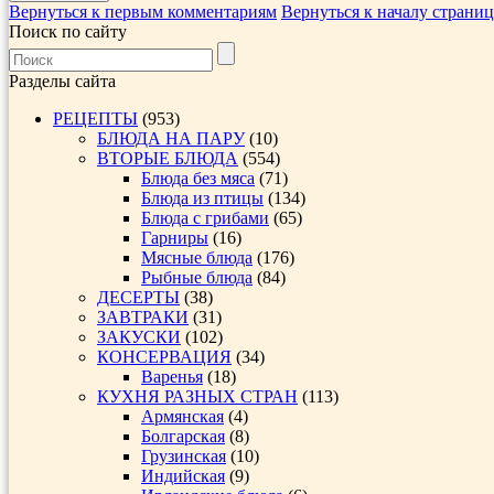
Вернуться к первым комментариям
Вернуться к началу страни
Поиск по сайту
Разделы сайта
РЕЦЕПТЫ
(953)
БЛЮДА НА ПАРУ
(10)
ВТОРЫЕ БЛЮДА
(554)
Блюда без мяса
(71)
Блюда из птицы
(134)
Блюда с грибами
(65)
Гарниры
(16)
Мясные блюда
(176)
Рыбные блюда
(84)
ДЕСЕРТЫ
(38)
ЗАВТРАКИ
(31)
ЗАКУСКИ
(102)
КОНСЕРВАЦИЯ
(34)
Варенья
(18)
КУХНЯ РАЗНЫХ СТРАН
(113)
Армянская
(4)
Болгарская
(8)
Грузинская
(10)
Индийская
(9)