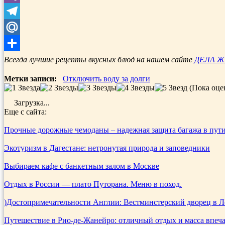
Viber
Telegram
Mail.Ru
Отправить
Всегда лучшие рецепты вкусных блюд на нашем сайте
ДЕЛА 
Метки записи:
Отключить воду за долги
(Пока оце
Загрузка...
Еще с сайта:
Прочные дорожные чемоданы – надежная защита багажа в пут
Экотуризм в Дагестане: нетронутая природа и заповедники
Выбираем кафе с банкетным залом в Москве
Отдых в России — плато Путорана. Меню в поход.
)Достопримечательности Англии: Вестминстерский дворец в 
Путешествие в Рио-де-Жанейро: отличный отдых и масса впеч