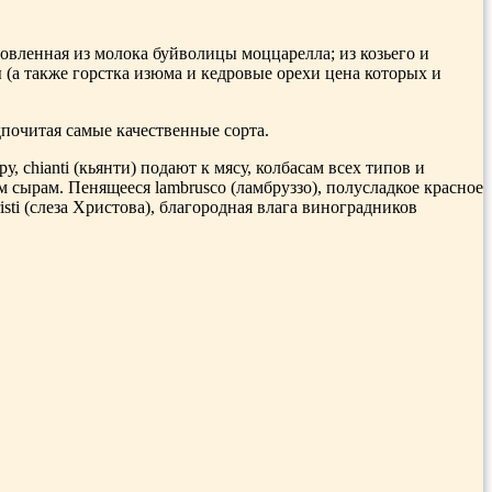
вленная из молока буйволицы моццарелла; из козьего и
 (а также горстка изюма и кедровые орехи цена которых и
почитая самые качественные сорта.
, chianti (кьянти) подают к мясу, колбасам всех типов и
сырам. Пенящееся lambrusco (ламбруззо), полусладкое красное
isti (слеза Христова), благородная влага виноградников