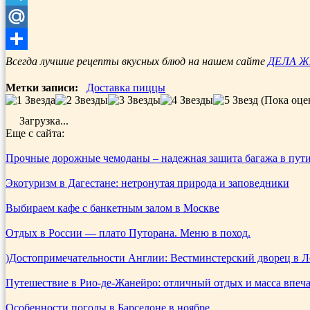
Telegram
Mail.Ru
Отправить
Всегда лучшие рецепты вкусных блюд на нашем сайте
ДЕЛА 
Метки записи:
Доставка пиццы
(Пока оце
Загрузка...
Еще с сайта:
Прочные дорожные чемоданы – надежная защита багажа в пут
Экотуризм в Дагестане: нетронутая природа и заповедники
Выбираем кафе с банкетным залом в Москве
Отдых в России — плато Путорана. Меню в поход.
)Достопримечательности Англии: Вестминстерский дворец в 
Путешествие в Рио-де-Жанейро: отличный отдых и масса впеч
Особенности погоды в Барселоне в ноябре