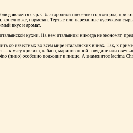
люд является сыр. С благородной плесенью горгонцола; пригото
, конечно же, пармезан. Тертые или нарезанные кусочками сыры
имый вкус и аромат.
тальянской кухни. На нем итальянцы никогда не экономят, пред
ть об известных во всем мире итальянских винах. Так, к примеру
— к мясу кролика, кабана, маринованной говядине или овечьим 
ino (пино) особенно подходит к пицце. А знаменитое lacrima Chr