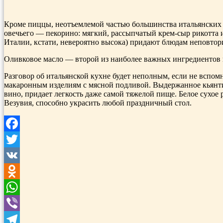
Кроме пиццы, неотъемлемой частью большинства итальянских б
овечьего — пекорино: мягкий, рассыпчатый крем-сыр рикотта и
Италии, кстати, невероятно высока) придают блюдам неповтор
Оливковое масло — второй из наиболее важных ингредиентов и
Разговор об итальянской кухне будет неполным, если не вспомни
макаронным изделиям с мясной подливой. Выдержанное кьянти 
вино, придает легкость даже самой тяжелой пище. Белое сухое p
Везувия, способно украсить любой праздничный стол.
Facebook
Twitter
VK
Odnoklassniki
WhatsApp
Viber