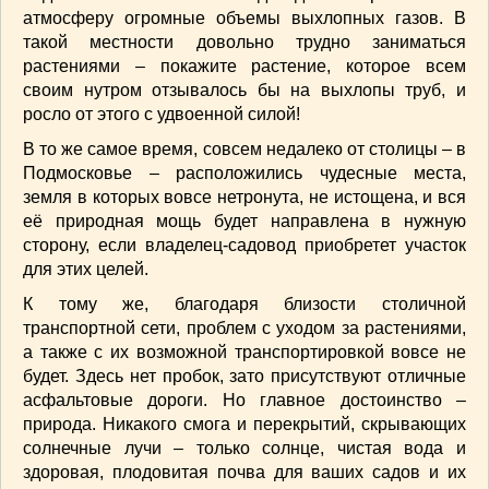
атмосферу огромные объемы выхлопных газов. В
ВАШИ РЕЦЕПТЫ
(3)
такой местности довольно трудно заниматься
ДЕТСКОЕ МЕНЮ
(1)
растениями – покажите растение, которое всем
ЛАЙФХАК
(23)
своим нутром отзывалось бы на выхлопы труб, и
МОДА
(102)
росло от этого с удвоенной силой!
РЕМОНТ
(28)
В то же самое время, совсем недалеко от столицы – в
японская кухня
(1)
Подмосковье – расположились чудесные места,
земля в которых вовсе нетронута, не истощена, и вся
её природная мощь будет направлена в нужную
сторону, если владелец-садовод приобретет участок
для этих целей.
К тому же, благодаря близости столичной
транспортной сети, проблем с уходом за растениями,
а также с их возможной транспортировкой вовсе не
будет. Здесь нет пробок, зато присутствуют отличные
асфальтовые дороги. Но главное достоинство –
природа. Никакого смога и перекрытий, скрывающих
солнечные лучи – только солнце, чистая вода и
здоровая, плодовитая почва для ваших садов и их