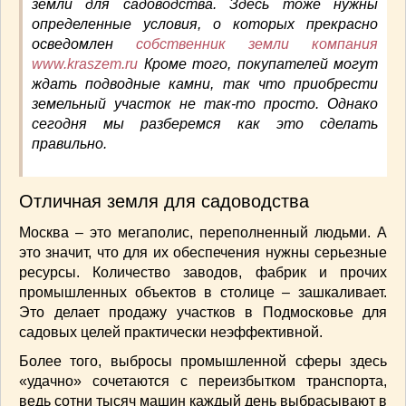
земли для садоводства. Здесь тоже нужны
СОУСЫ
(6)
определенные условия, о которых прекрасно
ПЕЧЕМ ВМЕСТЕ
(257)
осведомлен
собственник земли компания
Блинчики
(13)
www.kraszem.ru
Кроме того, покупателей могут
Печенье
(22)
ждать подводные камни, так что приобрести
земельный участок не так-то просто. Однако
Пироги
(139)
сегодня мы разберемся как это сделать
Пирожные
(13)
правильно.
Торты
(54)
Торты без выпечки
(7)
Отличная земля для садоводства
НАПИТКИ
(26)
КРАСОТА И ЗДОРОВЬЕ
(185)
Москва – это мегаполис, переполненный людьми. А
САМОРАЗВИТИЕ
(12)
это значит, что для их обеспечения нужны серьезные
ИНТЕРЕСНЫЕ НОВОСТИ
(38)
ресурсы. Количество заводов, фабрик и прочих
промышленных объектов в столице – зашкаливает.
СТАТЬИ
(272)
Это делает продажу участков в Подмосковье для
отдых
(25)
садовых целей практически неэффективной.
ЛЕЧЕБНЫЕ СВОЙСТВА ПИЩЕВЫХ РАСТЕНИЙ
(56)
Более того, выбросы промышленной сферы здесь
СЕМЬЯ
(107)
«удачно» сочетаются с переизбытком транспорта,
ведь сотни тысяч машин каждый день выбрасывают в
ДОМ и ДАЧА
(140)