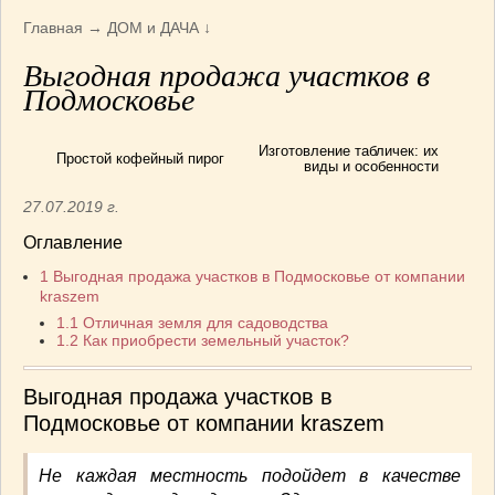
Армянская
(4)
Главная
→
ДОМ и ДАЧА
↓
Болгарская
(8)
Выгодная продажа участков в
Грузинская
(10)
Подмосковье
Индийская
(9)
Ирландские блюда
(6)
Изготовление табличек: их
Простой кофейный пирог
Итальянская
(14)
виды и особенности
Корейская
(3)
27.07.2019 г.
Марокканская
(15)
Оглавление
Румынская кухня
(5)
1
Выгодная продажа участков в Подмосковье от компании
Узбекская
(14)
kraszem
Швейцарская
(6)
1.1
Отличная земля для садоводства
ПЕРВЫЕ БЛЮДА
(56)
1.2
Как приобрести земельный участок?
ПОСТНЫЕ БЛЮДА
(52)
САЛАТИКИ
(132)
Выгодная продажа участков в
Подмосковье от компании kraszem
Мясные
(33)
Овощные
(52)
Не каждая местность подойдет в качестве
Рыбные
(18)