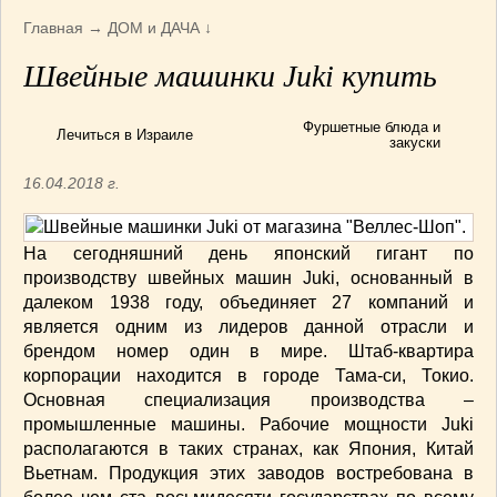
Армянская
(4)
Главная
→
ДОМ и ДАЧА
↓
Болгарская
(8)
Швейные машинки Juki купить
Грузинская
(10)
Индийская
(9)
Фуршетные блюда и
Ирландские блюда
(6)
Лечиться в Израиле
закуски
Итальянская
(14)
16.04.2018 г.
Корейская
(3)
Марокканская
(15)
Румынская кухня
(5)
На сегодняшний день японский гигант по
производству швейных машин Juki, основанный в
Узбекская
(14)
далеком 1938 году, объединяет 27 компаний и
Швейцарская
(6)
является одним из лидеров данной отрасли и
ПЕРВЫЕ БЛЮДА
(56)
брендом номер один в мире. Штаб-квартира
ПОСТНЫЕ БЛЮДА
(52)
корпорации находится в городе Тама-си, Токио.
САЛАТИКИ
(132)
Основная специализация производства –
Мясные
(33)
промышленные машины. Рабочие мощности Juki
располагаются в таких странах, как Япония, Китай
Овощные
(52)
Вьетнам. Продукция этих заводов востребована в
Рыбные
(18)