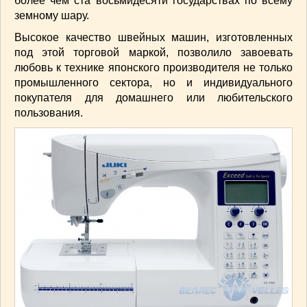
более чем ста восьмидесяти государствах по всему
СОУСЫ
(6)
земному шару.
ПЕЧЕМ ВМЕСТЕ
(257)
Высокое качество швейных машин, изготовленных
Блинчики
(13)
под этой торговой маркой, позволило завоевать
Печенье
(22)
любовь к технике японского производителя не только
Пироги
(139)
промышленного сектора, но и индивидуального
Пирожные
(13)
покупателя для домашнего или любительского
пользования.
Торты
(54)
Торты без выпечки
(7)
НАПИТКИ
(26)
КРАСОТА И ЗДОРОВЬЕ
(185)
САМОРАЗВИТИЕ
(12)
ИНТЕРЕСНЫЕ НОВОСТИ
(38)
СТАТЬИ
(272)
отдых
(25)
ЛЕЧЕБНЫЕ СВОЙСТВА ПИЩЕВЫХ РАСТЕНИЙ
(56)
СЕМЬЯ
(107)
ДОМ и ДАЧА
(140)