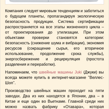
ВАШИ РЕЦЕПТЫ
(3)
Компания следует мировым тенденциям и заботиться
ДЕТСКОЕ МЕНЮ
(1)
о будущем планеты, пропагандируя экологическую
ЛАЙФХАК
(23)
безопасность продукции. Система сертификации
МОДА
(102)
распространяется на все этапы жизненного цикла –
РЕМОНТ
(28)
от проектирования до утилизации. При этом
японская кухня
(1)
объектами проверки становятся категории:
безопасность (снижение шума и вибрации), экономия
ресурсов (сокращение сырья, его вторичное
использование, продолжение срока службы),
энергосбережение и рециркуляция (простота
разделения и переработки).
Напоминаем, что
швейные машины Juki
(Джуки) вы
всегда можете купить в интернет-магазине "Веллес-
Шоп".
Производство швейных машин проходит на пяти
заводах. Два из них находятся в Японии, два – в
Китае и еще один во Вьетнаме. Главной среди них
можно назвать фабрику «Отавара», которая