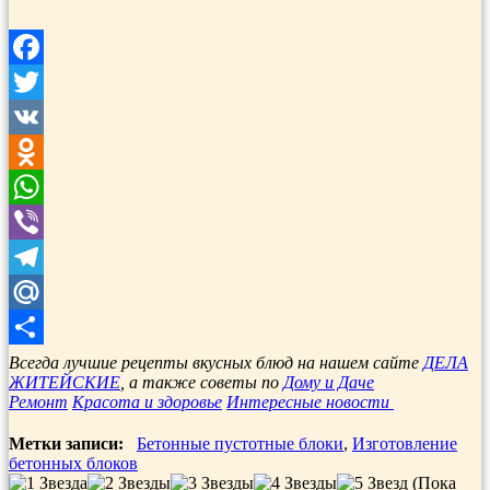
Facebook
Twitter
VK
Odnoklassniki
WhatsApp
Viber
Telegram
Mail.Ru
Отправить
Всегда лучшие рецепты вкусных блюд на нашем сайте
ДЕЛА
ЖИТЕЙСКИЕ
, а также советы по
Дому и Даче
Ремонт
Красота и здоровье
Интересные новости
Метки записи:
Бетонные пустотные блоки
,
Изготовление
бетонных блоков
(Пока