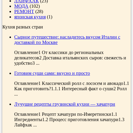
ЛАЙФХАК
(23)
МОДА
(102)
РЕМОНТ
(28)
японская кухня
(1)
Кухня разных стран
Сырное путешествие: насладитесь вкусом Италии с
доставкой по Москве
Оглавление1 От классики до региональных
деликатесов2 Доставка итальянских сыров: свежесть и
удобство3 ...
Готовим суши сами: вкусно и просто
Оглавление1 Классический ролл с лососем и авокадо1.1
Как приготовить?1.1.1 Интересный факт о суши2 Ролл
...
Лучушие рецепты грузинской кухни — хачапури
Оглавление1 Рецепт хачапури по-Имеретински1.1
Ингредиенты1.2 Процесс приготовления хачапури1.3
Лайфхак ...