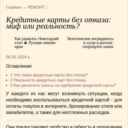
Армянская
(4)
Главная
→
РЕМОНТ
↓
Болгарская
(8)
Кредитные карты без отказа:
Грузинская
(10)
миф или реальность?
Индийская
(9)
Ирландские блюда
(6)
Как украсить Новогодний
Экзотические ингредиенты
Итальянская
(14)
стол 🎄 Лучшие зимние
в суши и роллах:
идеи
попробуйте новое
Корейская
(3)
06.01.2024 г.
Марокканская
(15)
Румынская кухня
(5)
Оглавление
Узбекская
(14)
1
Что такое кредитные карты без отказа?
Швейцарская
(6)
2
Реальность кредитных карт без отказа
3
Как увеличить шансы на одобрение кредитной карты?
ПЕРВЫЕ БЛЮДА
(56)
У каждого из нас могут возникнуть ситуации, когда
ПОСТНЫЕ БЛЮДА
(52)
необходимо воспользоваться кредитной картой - для
САЛАТИКИ
(132)
оплаты покупок в интернете, бронирования отеля или
Мясные
(33)
авиабилетов, а также для неотложных расходов.
Овощные
(52)
Рыбные
(18)
Они предоставляют удобство и гибкость в управлении