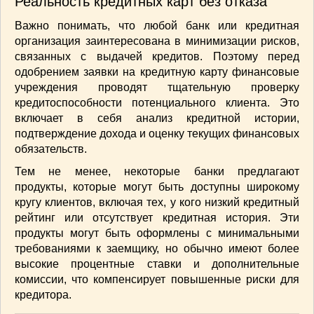
Реальность кредитных карт без отказа
ВАШИ РЕЦЕПТЫ
(3)
Важно понимать, что любой банк или кредитная
ДЕТСКОЕ МЕНЮ
(1)
организация заинтересована в минимизации рисков,
ЛАЙФХАК
(23)
связанных с выдачей кредитов. Поэтому перед
МОДА
(102)
одобрением заявки на кредитную карту финансовые
учреждения проводят тщательную проверку
РЕМОНТ
(28)
кредитоспособности потенциального клиента. Это
японская кухня
(1)
включает в себя анализ кредитной истории,
подтверждение дохода и оценку текущих финансовых
обязательств.
Тем не менее, некоторые банки предлагают
продукты, которые могут быть доступны широкому
кругу клиентов, включая тех, у кого низкий кредитный
рейтинг или отсутствует кредитная история. Эти
продукты могут быть оформлены с минимальными
требованиями к заемщику, но обычно имеют более
высокие процентные ставки и дополнительные
комиссии, что компенсирует повышенные риски для
кредитора.