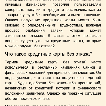
СОУСЫ
(6)
личными финансами, позволяя пользователям
ПЕЧЕМ ВМЕСТЕ
(257)
совершать покупки в кредит и расплачиваться за
товары и услуги без необходимости иметь наличные.
Блинчики
(13)
Однако получение кредитной карты может быть
Печенье
(22)
связано с определенными трудностями, включая
Пироги
(139)
процесс одобрения заявки, который может
Пирожные
(13)
закончиться отказом. В связи с этим возникает
Торты
(54)
вопрос: существуют ли кредитные карты, которые
Торты без выпечки
(7)
можно получить без отказа?
НАПИТКИ
(26)
Что такое кредитные карты без отказа?
КРАСОТА И ЗДОРОВЬЕ
(185)
Термин "кредитные карты без отказа" часто
САМОРАЗВИТИЕ
(12)
используется в рекламных кампаниях банков и
ИНТЕРЕСНЫЕ НОВОСТИ
(38)
финансовых компаний для привлечения клиентов. Он
СТАТЬИ
(272)
подразумевает, что заявка на получение кредитной
отдых
(25)
карты будет одобрена без каких-либо препятствий,
независимо от кредитной истории и финансового
ЛЕЧЕБНЫЕ СВОЙСТВА ПИЩЕВЫХ РАСТЕНИЙ
(56)
положения заявителя. Однако на практике ситуация
обстоит несколько иначе.
СЕМЬЯ
(107)
ДОМ и ДАЧА
(140)