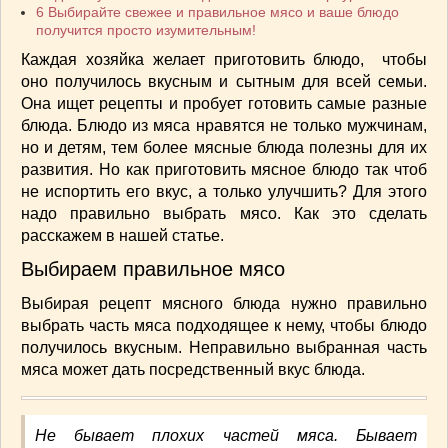
СОУСЫ
(6)
6
Выбирайте свежее и правильное мясо и ваше блюдо
получится просто изумительным!
ПЕЧЕМ ВМЕСТЕ
(257)
Каждая хозяйка желает приготовить блюдо, чтобы
Блинчики
(13)
оно получилось вкусным и сытным для всей семьи.
Печенье
(22)
Она ищет рецепты и пробует готовить самые разные
Пироги
(139)
блюда. Блюдо из мяса нравятся не только мужчинам,
Пирожные
(13)
но и детям, тем более мясные блюда полезны для их
Торты
(54)
развития. Но как приготовить мясное блюдо так чтоб
не испортить его вкус, а только улучшить? Для этого
Торты без выпечки
(7)
надо правильно выбрать мясо. Как это сделать
НАПИТКИ
(26)
расскажем в нашей статье.
КРАСОТА И ЗДОРОВЬЕ
(185)
Выбираем правильное мясо
САМОРАЗВИТИЕ
(12)
ИНТЕРЕСНЫЕ НОВОСТИ
(38)
Выбирая рецепт мясного блюда нужно правильно
СТАТЬИ
(272)
выбрать часть мяса подходящее к нему, чтобы блюдо
получилось вкусным. Неправильно выбранная часть
отдых
(25)
мяса может дать посредственный вкус блюда.
ЛЕЧЕБНЫЕ СВОЙСТВА ПИЩЕВЫХ РАСТЕНИЙ
(56)
СЕМЬЯ
(107)
Не бывает плохих частей мяса. Бывает
ДОМ и ДАЧА
(140)