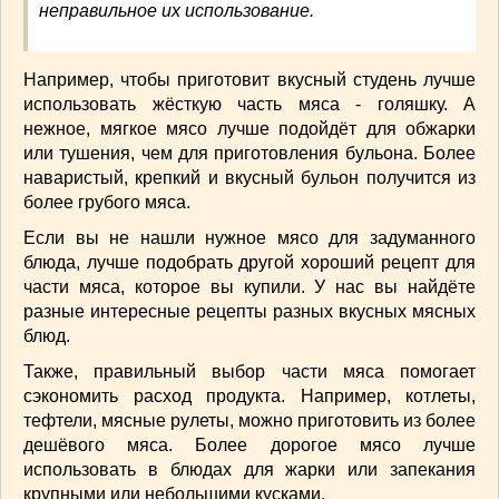
неправильное их использование.
ВАШИ РЕЦЕПТЫ
(3)
ДЕТСКОЕ МЕНЮ
(1)
Например, чтобы приготовит вкусный студень лучше
ЛАЙФХАК
(23)
использовать жёсткую часть мяса - голяшку. А
МОДА
(102)
нежное, мягкое мясо лучше подойдёт для обжарки
РЕМОНТ
(28)
или тушения, чем для приготовления бульона. Более
японская кухня
(1)
наваристый, крепкий и вкусный бульон получится из
более грубого мяса.
Если вы не нашли нужное мясо для задуманного
блюда, лучше подобрать другой хороший рецепт для
части мяса, которое вы купили. У нас вы найдёте
разные интересные рецепты разных вкусных мясных
блюд.
Также, правильный выбор части мяса помогает
сэкономить расход продукта. Например, котлеты,
тефтели, мясные рулеты, можно приготовить из более
дешёвого мяса. Более дорогое мясо лучше
использовать в блюдах для жарки или запекания
крупными или небольшими кусками.