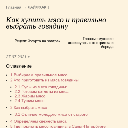
Армянская
(4)
Главная
→
ЛАЙФХАК
↓
Болгарская
(8)
Как купить мясо и правильно
Грузинская
(10)
выбрать говядину
Индийская
(9)
Ирландские блюда
(6)
Главные мужские
Рецепт йогурта на завтрак
Итальянская
(14)
аксессуары это стрижка и
борода
Корейская
(3)
27.07.2021 г.
Марокканская
(15)
Румынская кухня
(5)
Оглавление
Узбекская
(14)
1
Выбираем правильное мясо
Швейцарская
(6)
2
Что приготовить из мяса говядины
ПЕРВЫЕ БЛЮДА
(56)
2.1
Супы из мяса говядины:
2.2
Готовим котлеты из мяса
ПОСТНЫЕ БЛЮДА
(52)
2.3
Жарим мясо
2.4
Тушим мясо
САЛАТИКИ
(132)
3
Как выбрать мясо
Мясные
(33)
3.1
Отличие молодого мяса от старого
Овощные
(52)
4
Определяем свежесть мяса
Рыбные
(18)
5
Где покупать мясо говядины в Санкт-Петербурге