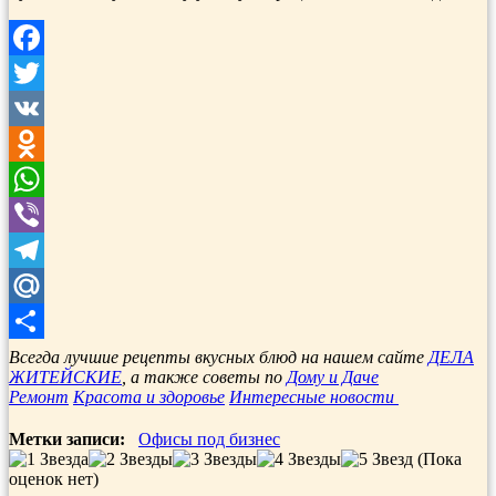
Facebook
Twitter
VK
Odnoklassniki
WhatsApp
Viber
Telegram
Mail.Ru
Отправить
Всегда лучшие рецепты вкусных блюд на нашем сайте
ДЕЛА
ЖИТЕЙСКИЕ
, а также советы по
Дому и Даче
Ремонт
Красота и здоровье
Интересные новости
Метки записи:
Офисы под бизнес
(Пока
оценок нет)