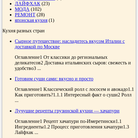
ЛАЙФХАК
(23)
МОДА
(102)
РЕМОНТ
(28)
японская кухня
(1)
Кухня разных стран
Сырное путешествие: насладитесь вкусом Италии с
доставкой по Москве
Оглавление1 От классики до региональных
деликатесов2 Доставка итальянских сыров: свежесть и
удобство3 ...
Готовим суши сами: вкусно и просто
Оглавление1 Классический ролл с лососем и авокадо1.1
Как приготовить?1.1.1 Интересный факт о суши2 Ролл
...
Лучушие рецепты грузинской кухни — хачапури
Оглавление1 Рецепт хачапури по-Имеретински1.1
Ингредиенты1.2 Процесс приготовления хачапури1.3
Лайфхак ...