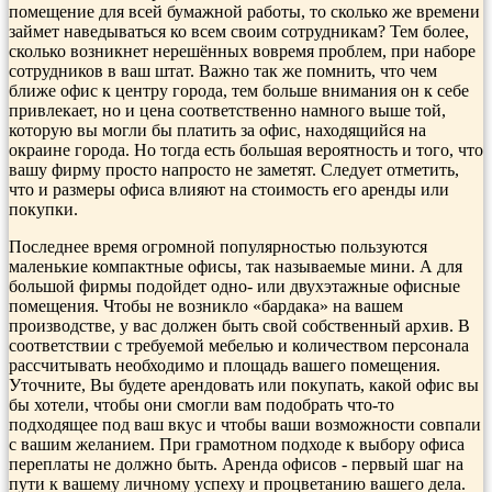
помещение для всей бумажной работы, то сколько же времени
займет наведываться ко всем своим сотрудникам? Тем более,
сколько возникнет нерешённых вовремя проблем, при наборе
сотрудников в ваш штат. Важно так же помнить, что чем
ближе офис к центру города, тем больше внимания он к себе
привлекает, но и цена соответственно намного выше той,
которую вы могли бы платить за офис, находящийся на
окраине города. Но тогда есть большая вероятность и того, что
вашу фирму просто напросто не заметят. Следует отметить,
что и размеры офиса влияют на стоимость его аренды или
покупки.
Последнее время огромной популярностью пользуются
маленькие компактные офисы, так называемые мини. А для
большой фирмы подойдет одно- или двухэтажные офисные
помещения. Чтобы не возникло «бардака» на вашем
производстве, у вас должен быть свой собственный архив. В
соответствии с требуемой мебелью и количеством персонала
рассчитывать необходимо и площадь вашего помещения.
Уточните, Вы будете арендовать или покупать, какой офис вы
бы хотели, чтобы они смогли вам подобрать что-то
подходящее под ваш вкус и чтобы ваши возможности совпали
с вашим желанием. При грамотном подходе к выбору офиса
переплаты не должно быть. Аренда офисов - первый шаг на
пути к вашему личному успеху и процветанию вашего дела.