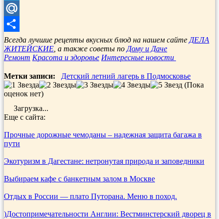
Telegram
Mail.Ru
Отправить
Всегда лучшие рецепты вкусных блюд на нашем сайте
ДЕЛА
ЖИТЕЙСКИЕ
, а также советы по
Дому и Даче
Ремонт
Красота и здоровье
Интересные новости
Метки записи:
Детский летний лагерь в Подмосковье
(Пока
оценок нет)
Загрузка...
Еще с сайта:
Прочные дорожные чемоданы – надежная защита багажа в
пути
Экотуризм в Дагестане: нетронутая природа и заповедники
Выбираем кафе с банкетным залом в Москве
Отдых в России — плато Путорана. Меню в поход.
)Достопримечательности Англии: Вестминстерский дворец в